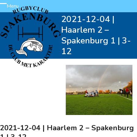
Skip
Menu
Open
Close
to
2021-12-04 |
content
mobile
mobile
Haarlem 2 –
menu
menu
Spakenburg 1 | 3-
12
2021-12-04 | Haarlem 2 – Spakenburg
1 | 3-12