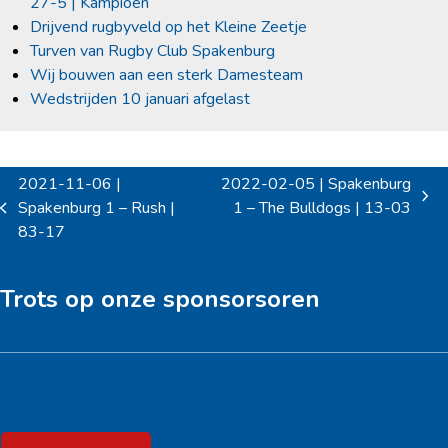
27-5 | Kampioen
Drijvend rugbyveld op het Kleine Zeetje
Turven van Rugby Club Spakenburg
Wij bouwen aan een sterk Damesteam
Wedstrijden 10 januari afgelast
2021-11-06 |
2022-02-05 | Spakenburg
next
Spakenburg 1 – Rush |
1 – The Bulldogs | 13-03
previous
post:
83-17
post:
Trots op onze sponsorsoren
Hoofdsponsor