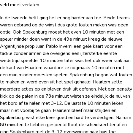
veld moet verlaten.
In de tweede helft ging het er nog harder aan toe. Beide teams
waren gebrand op de winst dus grote fouten maken was geen
optie. Ook Spakenburg moest het even 10 minuten met een
speler minder doen want in de 49
e
minuut kreeg de nieuwe
Argentijnse prop Juan Pablo Inverni een gele kaart voor een
tackle zonder armen die overigens een ijzersterke eerste
wedstrijd speelde. 10 minuten later was het ook weer raak aan
de kant van Haarlem waardoor ze nogmaals 10 minuten met
een man minder moesten spelen. Spakenburg begon wat fouten
te maken en werd even uit het spel gehaald, Haarlem zette
meerdere acties op en bleven druk uit oefenen. Met een penalty
kick op de palen in de 73
e
minuut wisten ze eindelijk de nul van
het bord af te halen met 3-12. De laatste 10 minuten leken
maar niet voorbij te gaan, Haarlem bleef maar strijden en
Spakenburg wist elke keer goed en hard te verdedigen. Na ruim
80 minuten te hebben gespeeld floot de scheidsrechter af en
ging Spakenburg met de 3-12 overwinning naar huis toe.