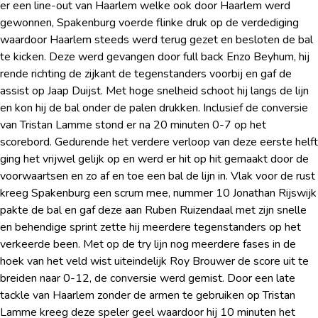
er een line-out van Haarlem welke ook door Haarlem werd
gewonnen, Spakenburg voerde flinke druk op de verdediging
waardoor Haarlem steeds werd terug gezet en besloten de bal
te kicken. Deze werd gevangen door full back Enzo Beyhum, hij
rende richting de zijkant de tegenstanders voorbij en gaf de
assist op Jaap Duijst. Met hoge snelheid schoot hij langs de lijn
en kon hij de bal onder de palen drukken. Inclusief de conversie
van Tristan Lamme stond er na 20 minuten 0-7 op het
scorebord. Gedurende het verdere verloop van deze eerste helft
ging het vrijwel gelijk op en werd er hit op hit gemaakt door de
voorwaartsen en zo af en toe een bal de lijn in. Vlak voor de rust
kreeg Spakenburg een scrum mee, nummer 10 Jonathan Rijswijk
pakte de bal en gaf deze aan Ruben Ruizendaal met zijn snelle
en behendige sprint zette hij meerdere tegenstanders op het
verkeerde been. Met op de try lijn nog meerdere fases in de
hoek van het veld wist uiteindelijk Roy Brouwer de score uit te
breiden naar 0-12, de conversie werd gemist. Door een late
tackle van Haarlem zonder de armen te gebruiken op Tristan
Lamme kreeg deze speler geel waardoor hij 10 minuten het