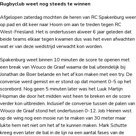
Rugbyclub weet nog steeds te winnen
Afgelopen zaterdag mochten de heren van RC Spakenburg weer
op pad en dit keer naar Hoorn om aan te treden tegen RC
West-Friesland. Het is ondertussen alweer 6 jaar geleden dat
beide teams elkaar tegen kwamen dus was het even afwachten
wat er van deze wedstrijd verwacht kon worden.
Spakenburg weet binnen 10 minuten de score te openen met
een break van Wouco de Graaf waarna de bal uiteindelijk bij
Jonathan de Boer belande en het af kon maken met een try. De
conversie werd gemist en er stond op dat moment 0-5 op het
scorebord. Nog geen 5 minuten later was het Luuk Martijn
Hopman die door het midden wist heen te breken en de score
verder kon uitbreiden. Inclusief de conversie tussen de palen van
Wouco de Graaf stond het ondertussen 0-12. Job Heinen wist
op de wing nog een mooie run te maken van 30 meter maar
lukte hem net niet om het af te kunnen maken. Mark Schutte
kreeg even later de bal in de lijn na een aantal fases van de