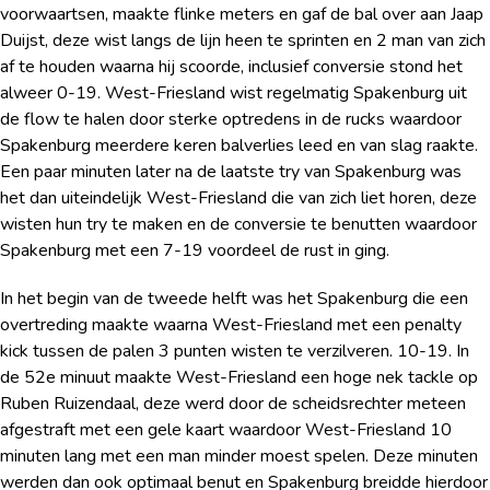
voorwaartsen, maakte flinke meters en gaf de bal over aan Jaap
Duijst, deze wist langs de lijn heen te sprinten en 2 man van zich
af te houden waarna hij scoorde, inclusief conversie stond het
alweer 0-19. West-Friesland wist regelmatig Spakenburg uit
de flow te halen door sterke optredens in de rucks waardoor
Spakenburg meerdere keren balverlies leed en van slag raakte.
Een paar minuten later na de laatste try van Spakenburg was
het dan uiteindelijk West-Friesland die van zich liet horen, deze
wisten hun try te maken en de conversie te benutten waardoor
Spakenburg met een 7-19 voordeel de rust in ging.
In het begin van de tweede helft was het Spakenburg die een
overtreding maakte waarna West-Friesland met een penalty
kick tussen de palen 3 punten wisten te verzilveren. 10-19. In
de 52
e
minuut maakte West-Friesland een hoge nek tackle op
Ruben Ruizendaal, deze werd door de scheidsrechter meteen
afgestraft met een gele kaart waardoor West-Friesland 10
minuten lang met een man minder moest spelen. Deze minuten
werden dan ook optimaal benut en Spakenburg breidde hierdoor