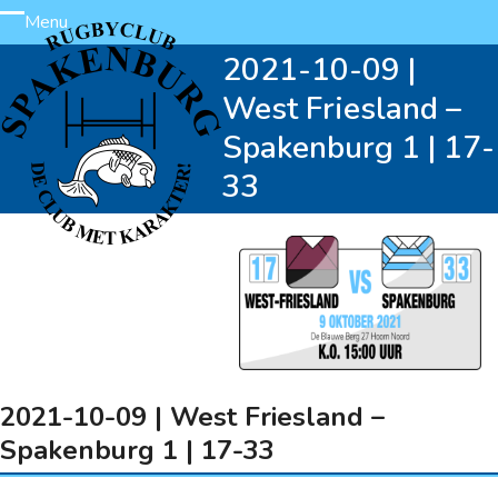
Skip
Menu
Open
Close
to
2021-10-09 |
content
mobile
mobile
West Friesland –
menu
menu
Spakenburg 1 | 17-
33
2021-10-09 | West Friesland –
Spakenburg 1 | 17-33