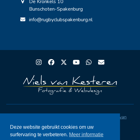
De Kronkels 10
Bunschoten-Spakenburg
info@rugbyclubspakenburg.nl
Instagram
Facebook
Twitter
YouTube
Whatsapp
Email
Copyright® Rugby Club Spakenburg | Ontwerp
Niels van
Kesteren
|
Privacystatement AVG
|
FAQ
Deze website gebruikt cookies om uw
surfervaring te verbeteren.
Meer informatie