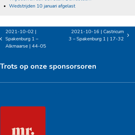
Wedstrijden 10 januari afgelast
2021-10-02 |
2021-10-16 | Castricum
next
Spakenburg 1 –
3 – Spakenburg 1 | 17-32
previous
post:
Alkmaarse | 44-05
post:
Trots op onze sponsorsoren
Hoofdsponsor