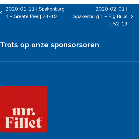
2020-01-11 | Spakenburg
2020-02-01 |
previous
1 – Greate Pier | 24-19
Spakenburg 1 – Big Bulls
next
post:
| 52-19
post:
Trots op onze sponsorsoren
Hoofdsponsor