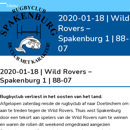
Skip
Menu
Open
Close
to
2020-01-18 | Wild
content
mobile
mobile
Rovers –
menu
menu
Spakenburg 1 | 88-
07
2020-01-18 | Wild Rovers –
Spakenburg 1 | 88-07
Rugbyclub verliest in het oosten van het land.
Afgelopen zaterdag reisde de rugbyclub af naar Doetinchem om
aan te treden tegen de Wild Rovers. Thuis wist Spakenburg
door een tekort aan spelers van de Wild Rovers ruim te winnen
en waren de rollen dit weekend omgedraaid aangezien