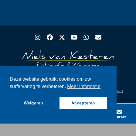
Instagram
Facebook
Twitter
YouTube
Whatsapp
Email
Deze website gebruikt cookies om uw
surfervaring te verbeteren.
Meer informatie
Copyright® Rugby Club Spakenburg | Ontwerp
Niels van
Kesteren
|
Privacystatement AVG
|
FAQ
Weigeren
Accepteren
Lid worden
Wedstrijden
Vacatures
Contact