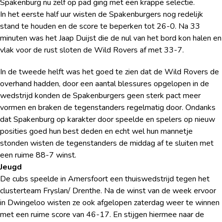
Spakenburg nu zelf op pad ging met een krappe selectie.
In het eerste half uur wisten de Spakenburgers nog redelijk
stand te houden en de score te beperken tot 26-0. Na 33
minuten was het Jaap Duijst die de nul van het bord kon halen en
vlak voor de rust sloten de Wild Rovers af met 33-7.
In de tweede helft was het goed te zien dat de Wild Rovers de
overhand hadden, door een aantal blessures opgelopen in de
wedstrijd konden de Spakenburgers geen sterk pact meer
vormen en braken de tegenstanders regelmatig door. Ondanks
dat Spakenburg op karakter door speelde en spelers op nieuw
posities goed hun best deden en echt wel hun mannetje
stonden wisten de tegenstanders de middag af te sluiten met
een ruime 88-7 winst.
Jeugd
De cubs speelde in Amersfoort een thuiswedstrijd tegen het
clusterteam Fryslan/ Drenthe. Na de winst van de week ervoor
in Dwingeloo wisten ze ook afgelopen zaterdag weer te winnen
met een ruime score van 46-17. En stijgen hiermee naar de