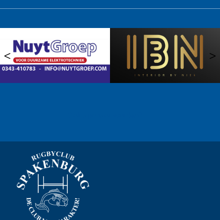
<
>
Ook sponsor worden? →