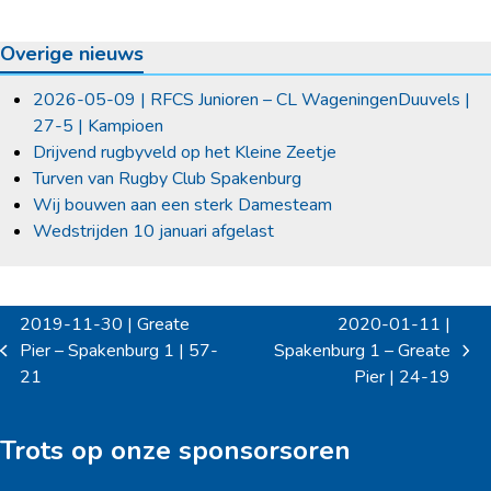
Overige nieuws
2026-05-09 | RFCS Junioren – CL WageningenDuuvels |
27-5 | Kampioen
Drijvend rugbyveld op het Kleine Zeetje
Turven van Rugby Club Spakenburg
Wij bouwen aan een sterk Damesteam
Wedstrijden 10 januari afgelast
2019-11-30 | Greate
2020-01-11 |
Pier – Spakenburg 1 | 57-
Spakenburg 1 – Greate
previous
next
21
Pier | 24-19
post:
post:
Trots op onze sponsorsoren