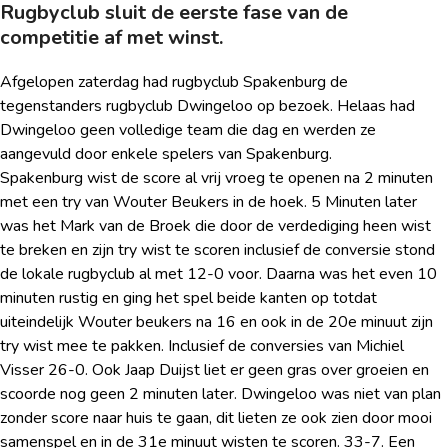
Rugbyclub sluit de eerste fase van de
competitie af met winst.
Afgelopen zaterdag had rugbyclub Spakenburg de
tegenstanders rugbyclub Dwingeloo op bezoek. Helaas had
Dwingeloo geen volledige team die dag en werden ze
aangevuld door enkele spelers van Spakenburg.
Spakenburg wist de score al vrij vroeg te openen na 2 minuten
met een try van Wouter Beukers in de hoek. 5 Minuten later
was het Mark van de Broek die door de verdediging heen wist
te breken en zijn try wist te scoren inclusief de conversie stond
de lokale rugbyclub al met 12-0 voor. Daarna was het even 10
minuten rustig en ging het spel beide kanten op totdat
uiteindelijk Wouter beukers na 16 en ook in de 20e minuut zijn
try wist mee te pakken. Inclusief de conversies van Michiel
Visser 26-0. Ook Jaap Duijst liet er geen gras over groeien en
scoorde nog geen 2 minuten later. Dwingeloo was niet van plan
zonder score naar huis te gaan, dit lieten ze ook zien door mooi
samenspel en in de 31e minuut wisten te scoren. 33-7. Een