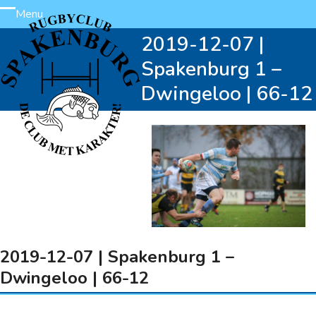
Skip
Menu
Open
Close
to
2019-12-07 |
content
mobile
mobile
Spakenburg 1 –
menu
menu
Dwingeloo | 66-12
2019-12-07 | Spakenburg 1 –
Dwingeloo | 66-12