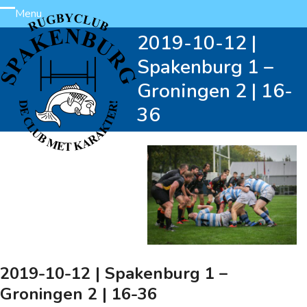
Skip
Menu
Open
Close
to
2019-10-12 |
content
mobile
mobile
Spakenburg 1 –
menu
menu
Groningen 2 | 16-
36
2019-10-12 | Spakenburg 1 –
Groningen 2 | 16-36