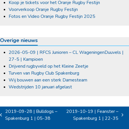
Koop je tickets voor het Oranje Rugby Festijn
Voorverkoop Oranje Rugby Festijn
Fotos en Video Oranje Rugby Festijn 2025
Overige nieuws
2026-05-09 | RFCS Junioren – CL WageningenDuuvels |
27-5 | Kampioen
Drijvend rugbyveld op het Kleine Zeetje
Turven van Rugby Club Spakenburg
Wij bouwen aan een sterk Damesteam
Wedstrijden 10 januari afgelast
2019-09-28 | Bulldogs –
2019-10-19 | Feanster –
previous
next
Spakenburg 1 | 05-38
Spakenburg 1 | 22-35
post:
post: