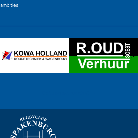
ambities.
<
>
Ook sponsor worden? →