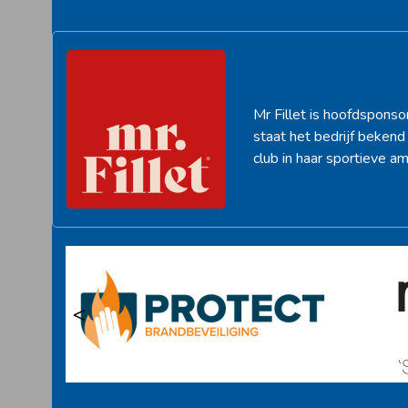
Mr Fillet is hoofdsponso
staat het bedrijf beken
club in haar sportieve am
<