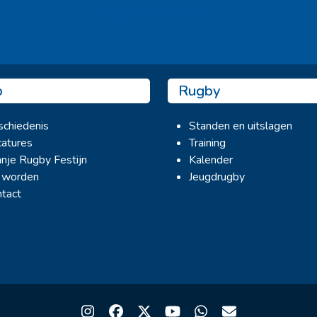
Ook sponsor worden? →
b
Rugby
chiedenis
Standen en uitslagen
atures
Training
nje Rugby Festijn
Kalender
 worden
Jeugdrugby
tact