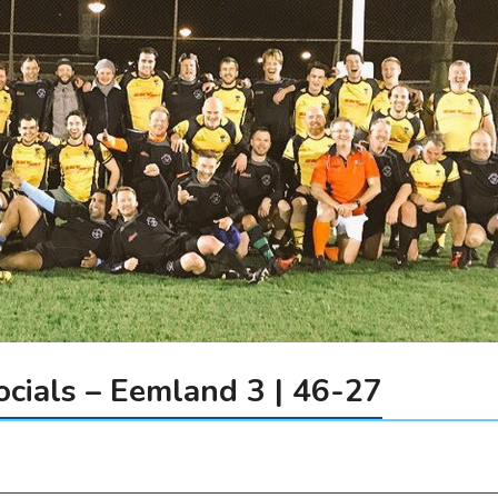
cials – Eemland 3 | 46-27