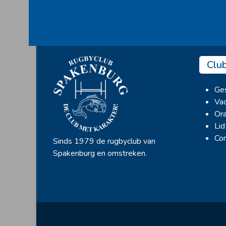
Clu
Ges
Vac
Ora
Lid
Con
Sinds 1979 de rugbyclub van
Spakenburg en omstreken.