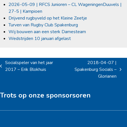
2026-05-09 | RFCS Junioren – CL WageningenDuuvels |
27-5 | Kampioen
Drijvend rugbyveld op het Kleine Zeetje
Turven van Rugby Club Spakenburg
Wij bouwen aan een sterk Damesteam
Wedstrijden 10 januari afgelast
Socialspeler van het jaar
2018-04-07 |
previous
2017 – Erik Blokhuis
Spakenburg Socials –
next
post:
Glorianen
post:
Trots op onze sponsorsoren
Hoofdsponsor