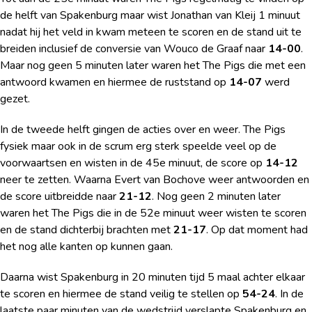
de helft van Spakenburg maar wist Jonathan van Kleij 1 minuut
nadat hij het veld in kwam meteen te scoren en de stand uit te
breiden inclusief de conversie van Wouco de Graaf naar
14-00
.
Maar nog geen 5 minuten later waren het The Pigs die met een
antwoord kwamen en hiermee de ruststand op
14-07
werd
gezet.
In de tweede helft gingen de acties over en weer. The Pigs
fysiek maar ook in de scrum erg sterk speelde veel op de
voorwaartsen en wisten in de 45e minuut, de score op
14-12
neer te zetten. Waarna Evert van Bochove weer antwoorden en
de score uitbreidde naar
21-12
. Nog geen 2 minuten later
waren het The Pigs die in de 52e minuut weer wisten te scoren
en de stand dichterbij brachten met
21-17
. Op dat moment had
het nog alle kanten op kunnen gaan.
Daarna wist Spakenburg in 20 minuten tijd 5 maal achter elkaar
te scoren en hiermee de stand veilig te stellen op
54-24
. In de
laatste paar minuten van de wedstrijd verslapte Spakenburg en