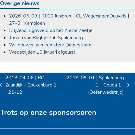
Overige nieuws
2026-05-09 | RFCS Junioren – CL WageningenDuuvels |
27-5 | Kampioen
Drijvend rugbyveld op het Kleine Zeetje
Turven van Rugby Club Spakenburg
Wij bouwen aan een sterk Damesteam
Wedstrijden 10 januari afgelast
2018-04-06 | RC
2018-09-01 | Spakenburg
Zaandijk – Spakenburg 1
1 – Gouda 1 |
previous
next
| 21-12
(Oefenwedstrijd)
post:
post:
Trots op onze sponsorsoren