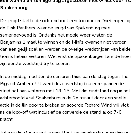
Een warme en zonnige dag afgesloten met winst voor RC
Spakenburg
De jeugd startte de ochtend met een toernooi in Driebergen bij
de Pink Panthers waar de jeugd van Spakenburg mee
samengevoegd is. Ondanks het mooie weer wisten de
Benjamins 1 maal te winnen en de Mini’s kwamen niet verder
dan een gelijkspel en werden de overige wedstrijden van beide
teams helaas verloren. Wel wist de Spakenburger Lars de Boer
zijn eerste wedstrijd try te scoren.
In de middag mochten de senioren thuis aan de slag tegen The
Pigs uit Arnhem. Uit werd deze wedstrijd na een spannende
strijd net aan verloren met 19-15. Met die eindstand nog in het
achterhoofd wist Spakenburg in de 2e minuut door een snelle
actie in de lijn door te breken en scoorde Richard Wind vrij vlot
na de kick-off wat inclusief de conversie de stand al op 7-0
bracht.
Tot aan de 25e minuut waren The Pigs regelmatig te vinden op