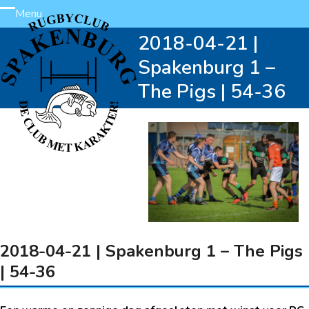
Skip
Menu
Open
Close
to
2018-04-21 |
content
mobile
mobile
Spakenburg 1 –
menu
menu
The Pigs | 54-36
2018-04-21 | Spakenburg 1 – The Pigs
| 54-36