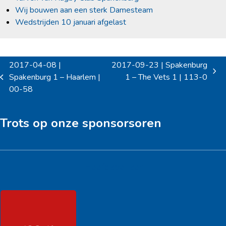
Wij bouwen aan een sterk Damesteam
Wedstrijden 10 januari afgelast
2017-04-08 |
2017-09-23 | Spakenburg
next
Spakenburg 1 – Haarlem |
1 – The Vets 1 | 113-0
previous
post:
00-58
post:
Trots op onze sponsorsoren
Hoofdsponsor