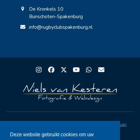
De Kronkels 10
Bunschoten-Spakenburg
info@rugbyclubspakenburg.nl
Instagram
Facebook
Twitter
YouTube
Whatsapp
Email
Copyright® Rugby Club Spakenburg | Ontwerp
Niels van
Kesteren
|
Privacystatement AVG
|
FAQ
Deze website gebruikt cookies om uw