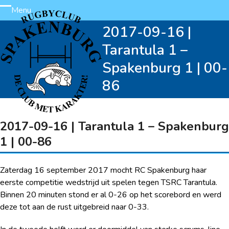
Skip
Menu
Open
Close
to
2017-09-16 |
content
mobile
mobile
Tarantula 1 –
menu
menu
Spakenburg 1 | 00-
86
2017-09-16 | Tarantula 1 – Spakenburg
1 | 00-86
Zaterdag 16 september 2017 mocht RC Spakenburg haar
eerste competitie wedstrijd uit spelen tegen TSRC Tarantula.
Binnen 20 minuten stond er al 0-26 op het scorebord en werd
deze tot aan de rust uitgebreid naar 0-33.