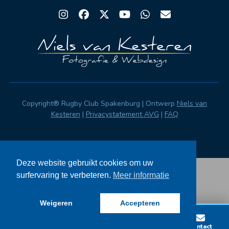
Instagram
Facebook
Twitter
YouTube
Whatsapp
Email
Copyright® Rugby Club Spakenburg | Ontwerp
Niels van
Kesteren
|
Privacystatement AVG
|
FAQ
Deze website gebruikt cookies om uw
surfervaring te verbeteren.
Meer informatie
Weigeren
Accepteren
Lid worden
Wedstrijden
Vacatures
Contact