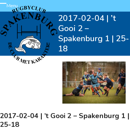
Skip
Menu
Open
Close
to
2017-02-04 | ’t
content
mobile
mobile
Gooi 2 –
menu
menu
Spakenburg 1 | 25-
18
2017-02-04 | ’t Gooi 2 – Spakenburg 1 |
25-18