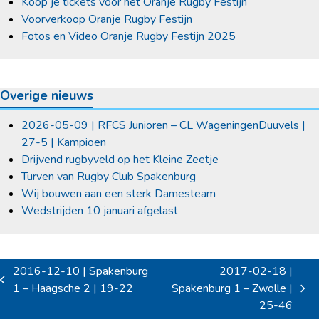
Koop je tickets voor het Oranje Rugby Festijn
Voorverkoop Oranje Rugby Festijn
Fotos en Video Oranje Rugby Festijn 2025
Overige nieuws
2026-05-09 | RFCS Junioren – CL WageningenDuuvels |
27-5 | Kampioen
Drijvend rugbyveld op het Kleine Zeetje
Turven van Rugby Club Spakenburg
Wij bouwen aan een sterk Damesteam
Wedstrijden 10 januari afgelast
2016-12-10 | Spakenburg
2017-02-18 |
previous
1 – Haagsche 2 | 19-22
Spakenburg 1 – Zwolle |
next
post:
25-46
post: