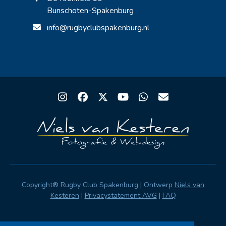
Bunschoten-Spakenburg
info@rugbyclubspakenburg.nl
Instagram
Facebook
Twitter
YouTube
Whatsapp
Email
Copyright® Rugby Club Spakenburg | Ontwerp
Niels van
Kesteren
|
Privacystatement AVG
|
FAQ