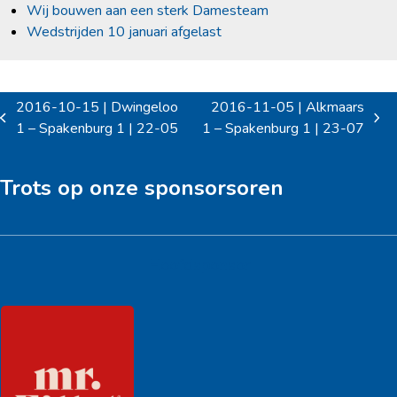
Wij bouwen aan een sterk Damesteam
Wedstrijden 10 januari afgelast
2016-10-15 | Dwingeloo
2016-11-05 | Alkmaars
previous
next
1 – Spakenburg 1 | 22-05
1 – Spakenburg 1 | 23-07
post:
post:
Trots op onze sponsorsoren
Hoofdsponsor