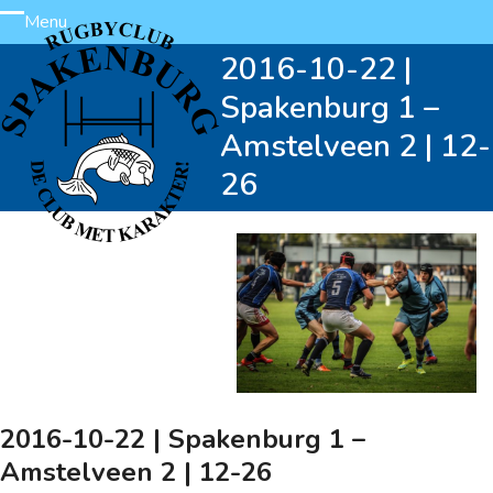
Skip
Menu
Open
Close
to
2016-10-22 |
content
mobile
mobile
Spakenburg 1 –
menu
menu
Amstelveen 2 | 12-
26
2016-10-22 | Spakenburg 1 –
Amstelveen 2 | 12-26