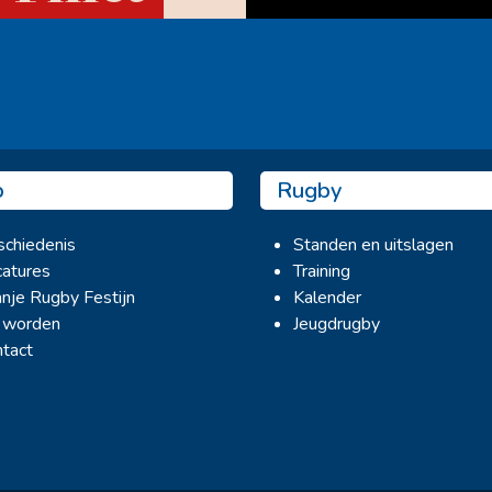
Ook sponsor worden? →
b
Rugby
chiedenis
Standen en uitslagen
atures
Training
nje Rugby Festijn
Kalender
 worden
Jeugdrugby
tact