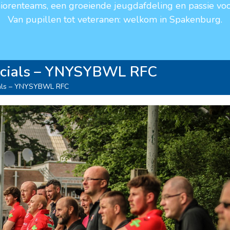
niorenteams, een groeiende jeugdafdeling en passie voo
Van pupillen tot veteranen: welkom in Spakenburg.
ocials – YNYSYBWL RFC
ials – YNYSYBWL RFC