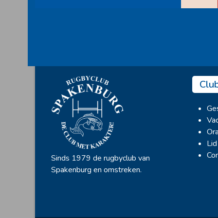
Clu
Ges
Vac
Ora
Lid
Con
Sinds 1979 de rugbyclub van
Spakenburg en omstreken.