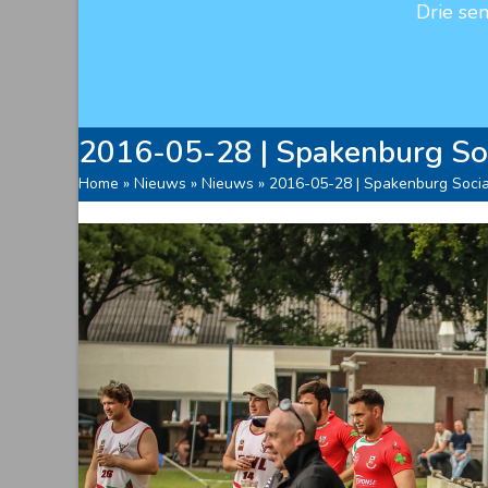
Drie se
2016-05-28 | Spakenburg S
Home
»
Nieuws
»
Nieuws
»
2016-05-28 | Spakenburg Soc