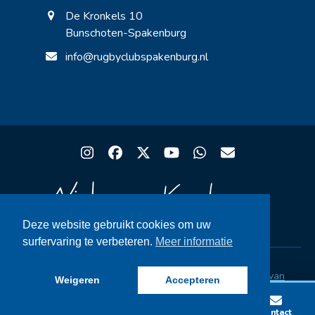
De Kronkels 10
Bunschoten-Spakenburg
info@rugbyclubspakenburg.nl
Instagram
Facebook
Twitter
YouTube
Whatsapp
Email
Deze website gebruikt cookies om uw
surfervaring te verbeteren.
Meer informatie
Copyright® Rugby Club Spakenburg | Ontwerp
Niels van
Weigeren
Accepteren
Kesteren
|
Privacystatement AVG
|
FAQ
Lid worden
Wedstrijden
Vacatures
Contact