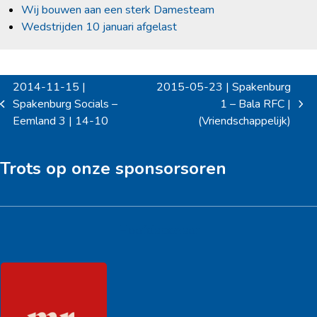
Wij bouwen aan een sterk Damesteam
Wedstrijden 10 januari afgelast
2014-11-15 |
2015-05-23 | Spakenburg
Spakenburg Socials –
1 – Bala RFC |
previous
next
Eemland 3 | 14-10
(Vriendschappelijk)
post:
post:
Trots op onze sponsorsoren
Hoofdsponsor