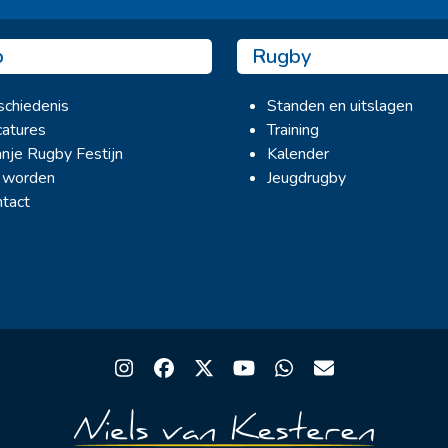
b
Rugby
chiedenis
Standen en uitslagen
atures
Training
nje Rugby Festijn
Kalender
 worden
Jeugdrugby
tact
Instagram
Facebook
Twitter
YouTube
Whatsapp
Email