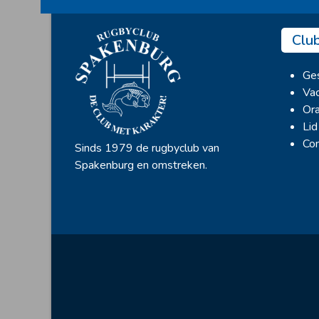
Clu
Ges
Vac
Ora
Lid
Con
Sinds 1979 de rugbyclub van
Spakenburg en omstreken.