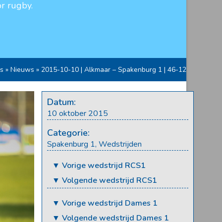
r rugby.
s
»
Nieuws
»
2015-10-10 | Alkmaar – Spakenburg 1 | 46-12
Datum:
10 oktober 2015
Categorie:
Spakenburg 1
,
Wedstrijden
▼ Vorige wedstrijd RCS1
▼ Volgende wedstrijd RCS1
▼ Vorige wedstrijd Dames 1
▼ Volgende wedstrijd Dames 1