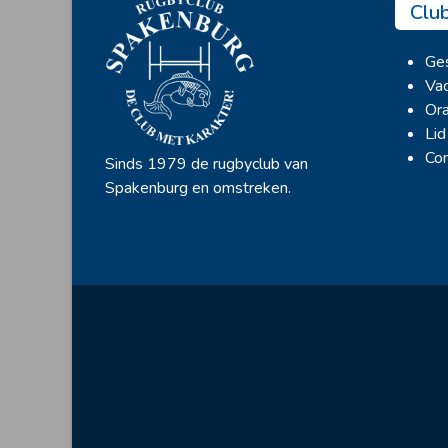
Clu
Ges
Vac
Ora
Lid
Con
Sinds 1979 de rugbyclub van
Spakenburg en omstreken.