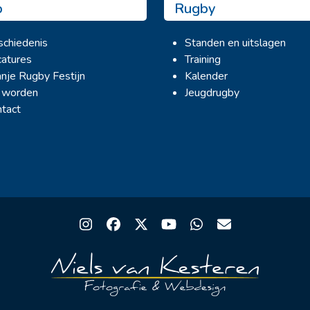
b
Rugby
chiedenis
Standen en uitslagen
atures
Training
nje Rugby Festijn
Kalender
 worden
Jeugdrugby
tact
Instagram
Facebook
Twitter
YouTube
Whatsapp
Email