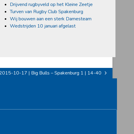
Drijvend rugbyveld op het Kleine Zeetje
Turven van Rugby Club Spakenburg
Wij bouwen aan een sterk Damesteam
Wedstrijden 10 januari afgelast
2015-10-17 | Big Bulls – Spakenburg 1 | 14-40
next
post: