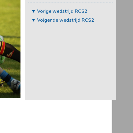
▼ Vorige wedstrijd RCS2
▼ Volgende wedstrijd RCS2