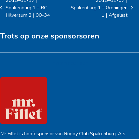
2015-01-17 |
2015-02-07 |
Spakenburg 1 – RC
Spakenburg 1 – Groningen
previous
next
Hilversum 2 | 00-34
1 | Afgelast
post:
post:
Trots op onze sponsorsoren
Hoofdsponsor
Mr Fillet is hoofdsponsor van Rugby Club Spakenburg. Als