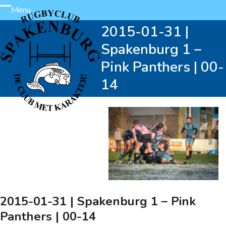
Skip
Menu
Open
Close
to
2015-01-31 |
content
mobile
mobile
Spakenburg 1 –
menu
menu
Pink Panthers | 00-
14
2015-01-31 | Spakenburg 1 – Pink
Panthers | 00-14