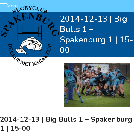
Skip
Menu
Open
Close
to
2014-12-13 | Big
content
mobile
mobile
Bulls 1 –
menu
menu
Spakenburg 1 | 15-
00
2014-12-13 | Big Bulls 1 – Spakenburg
1 | 15-00