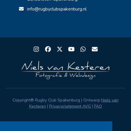
info@rugbyclubspakenburg.nl
Instagram
Facebook
Twitter
YouTube
Whatsapp
Email
Copyright® Rugby Club Spakenburg | Ontwerp
Niels van
Kesteren
|
Privacystatement AVG
|
FAQ