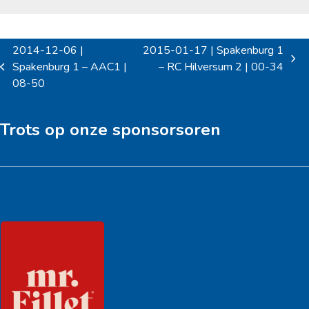
2014-12-06 |
2015-01-17 | Spakenburg 1
next
Spakenburg 1 – AAC1 |
– RC Hilversum 2 | 00-34
previous
post:
08-50
post:
Trots op onze sponsorsoren
Hoofdsponsor