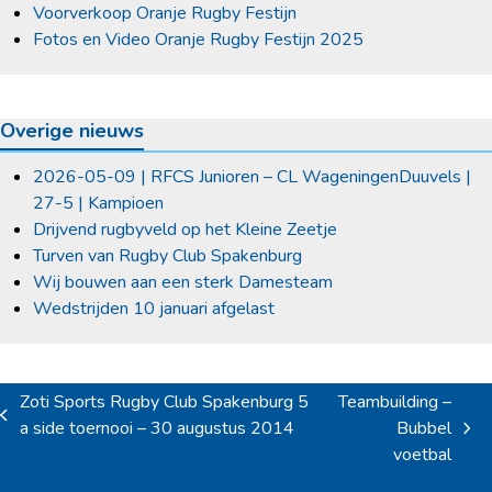
Voorverkoop Oranje Rugby Festijn
Fotos en Video Oranje Rugby Festijn 2025
Overige nieuws
2026-05-09 | RFCS Junioren – CL WageningenDuuvels |
27-5 | Kampioen
Drijvend rugbyveld op het Kleine Zeetje
Turven van Rugby Club Spakenburg
Wij bouwen aan een sterk Damesteam
Wedstrijden 10 januari afgelast
Zoti Sports Rugby Club Spakenburg 5
Teambuilding –
previous
a side toernooi – 30 augustus 2014
Bubbel
next
post:
voetbal
post: