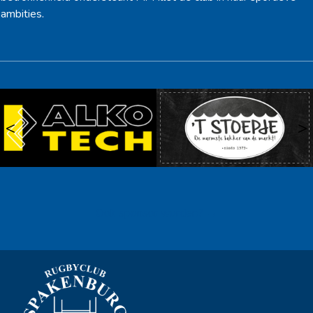
ambities.
<
>
Ook sponsor worden? →