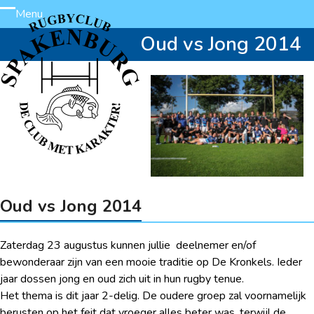
Skip
Menu
Open
Close
to
Oud vs Jong 2014
content
mobile
mobile
menu
menu
Oud vs Jong 2014
Zaterdag 23 augustus kunnen jullie deelnemer en/of
bewonderaar zijn van een mooie traditie op De Kronkels. Ieder
jaar dossen jong en oud zich uit in hun rugby tenue.
Het thema is dit jaar 2-delig. De oudere groep zal voornamelijk
berusten op het feit dat vroeger alles beter was, terwijl de