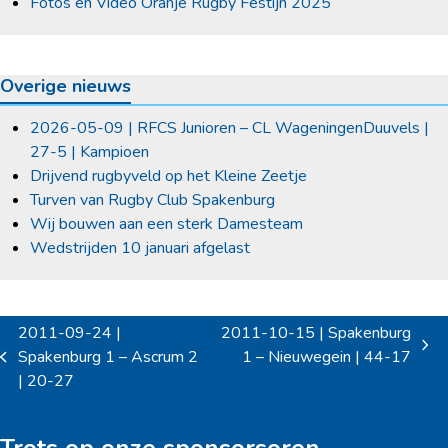
Fotos en Video Oranje Rugby Festijn 2025
Overige nieuws
2026-05-09 | RFCS Junioren – CL WageningenDuuvels |
27-5 | Kampioen
Drijvend rugbyveld op het Kleine Zeetje
Turven van Rugby Club Spakenburg
Wij bouwen aan een sterk Damesteam
Wedstrijden 10 januari afgelast
2011-09-24 |
2011-10-15 | Spakenburg
next
Spakenburg 1 – Ascrum 2
1 – Nieuwegein | 44-17
previous
post:
| 20-27
post: