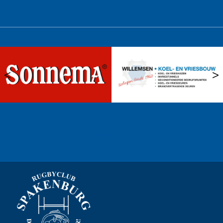
<
>
Ook sponsor worden? →