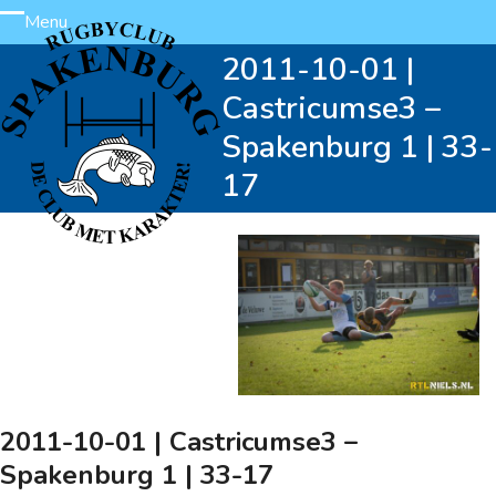
Skip
Menu
Open
Close
to
2011-10-01 |
content
mobile
mobile
Castricumse3 –
menu
menu
Spakenburg 1 | 33-
17
2011-10-01 | Castricumse3 –
Spakenburg 1 | 33-17