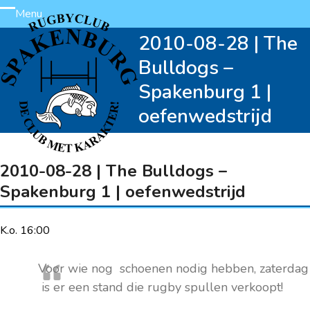
Skip
Menu
Open
Close
to
2010-08-28 | The
content
mobile
mobile
Bulldogs –
menu
menu
Spakenburg 1 |
oefenwedstrijd
2010-08-28 | The Bulldogs –
Spakenburg 1 | oefenwedstrijd
K.o. 16:00
Voor wie nog schoenen nodig hebben, zaterdag
is er een stand die rugby spullen verkoopt!