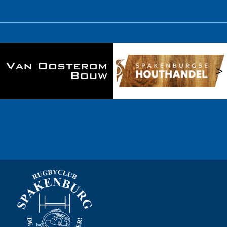
<
>
Ook sponsor worden? →