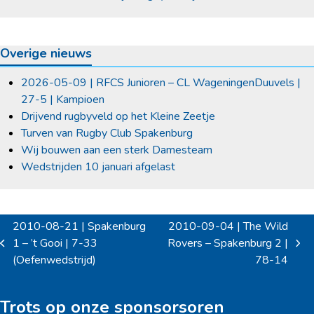
Overige nieuws
2026-05-09 | RFCS Junioren – CL WageningenDuuvels |
27-5 | Kampioen
Drijvend rugbyveld op het Kleine Zeetje
Turven van Rugby Club Spakenburg
Wij bouwen aan een sterk Damesteam
Wedstrijden 10 januari afgelast
2010-08-21 | Spakenburg
2010-09-04 | The Wild
1 – ’t Gooi | 7-33
Rovers – Spakenburg 2 |
previous
next
(Oefenwedstrijd)
78-14
post:
post:
Trots op onze sponsorsoren