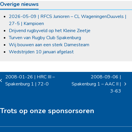
Overige nieuws
2026-05-09 | RFCS Junioren – CL WageningenDuuvels |
27-5 | Kampioen
Drijvend rugbyveld op het Kleine Zeetje
Turven van Rugby Club Spakenburg
Wij bouwen aan een sterk Damesteam
Wedstrijden 10 januari afgelast
2008-01-26 | HRC III –
2008-09-06 |
previous
Spakenburg 1 | 72-0
Spakenburg 1 – AAC II |
next
post:
3-63
post:
Trots op onze sponsorsoren