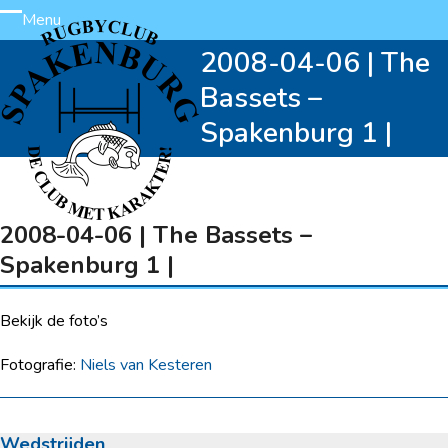
Skip
Menu
Open
Close
to
2008-04-06 | The
content
mobile
mobile
Bassets –
menu
menu
Spakenburg 1 |
2008-04-06 | The Bassets –
Spakenburg 1 |
Bekijk de foto’s
Fotografie:
Niels van Kesteren
Wedstrijden