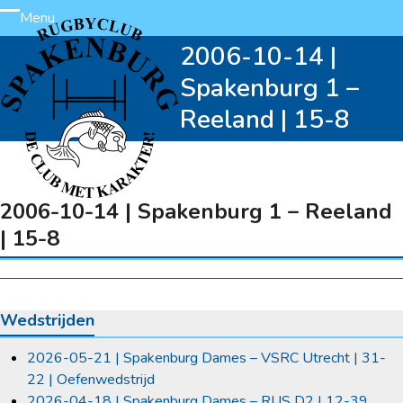
Skip
Menu
Open
Close
to
2006-10-14 |
content
mobile
mobile
Spakenburg 1 –
menu
menu
Reeland | 15-8
2006-10-14 | Spakenburg 1 – Reeland
| 15-8
Wedstrijden
2026-05-21 | Spakenburg Dames – VSRC Utrecht | 31-
22 | Oefenwedstrijd
2026-04-18 | Spakenburg Dames – RUS D2 | 12-39