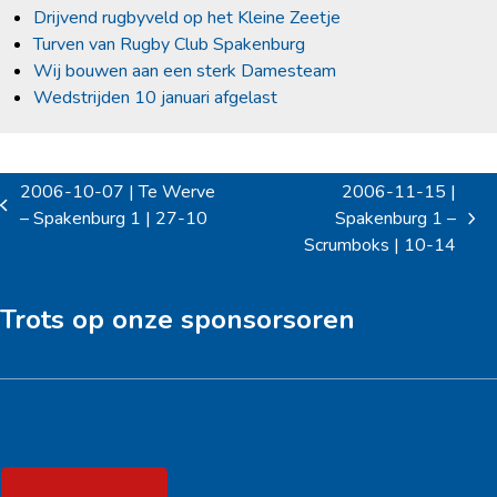
Drijvend rugbyveld op het Kleine Zeetje
Turven van Rugby Club Spakenburg
Wij bouwen aan een sterk Damesteam
Wedstrijden 10 januari afgelast
2006-10-07 | Te Werve
2006-11-15 |
previous
– Spakenburg 1 | 27-10
Spakenburg 1 –
next
post:
Scrumboks | 10-14
post:
Trots op onze sponsorsoren
Hoofdsponsor