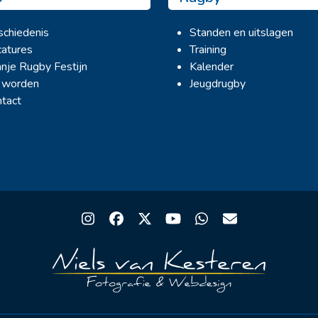
chiedenis
Standen en uitslagen
atures
Training
nje Rugby Festijn
Kalender
 worden
Jeugdrugby
tact
Instagram
Facebook
Twitter
YouTube
Whatsapp
Email