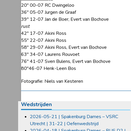
20″ 00-07 RC Dwingeloo
36″ 05-07 Jurgen de Graaf
39″ 12-07 Jan de Boer, Evert van Bochove
rust
42″ 17-07 Akini Ross
55″ 22-07 Akini Ross
58″ 29-07 Akini Ross, Evert van Bochove
63″ 34-07 Laurens Rouvoet
76″ 41-07 Sven Bulens, Evert van Bochove
80″46-07 Henk-Leen Bos
Fotografie: Niels van Kesteren
Wedstrijden
2026-05-21 | Spakenburg Dames – VSRC
Utrecht | 31-22 | Oefenwedstrijd
2026-04-18 | Spakenburg Dames – RUS D2 |