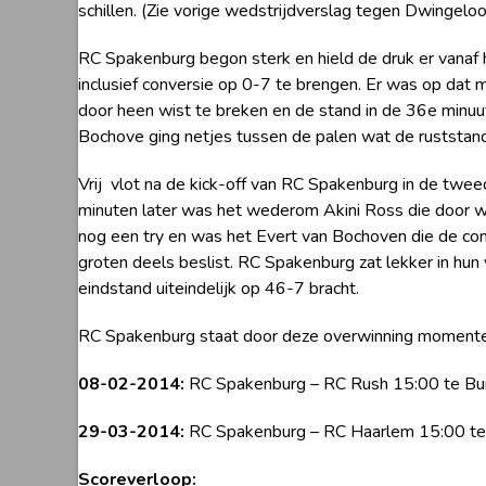
schillen. (Zie vorige wedstrijdverslag tegen Dwingeloo
RC Spakenburg begon sterk en hield de druk er vanaf h
inclusief conversie op 0-7 te brengen. Er was op dat 
door heen wist te breken en de stand in de 36e minuut
Bochove ging netjes tussen de palen wat de ruststan
Vrij vlot na de kick-off van RC Spakenburg in de twee
minuten later was het wederom Akini Ross die door wis
nog een try en was het Evert van Bochoven die de con
groten deels beslist. RC Spakenburg zat lekker in hun
eindstand uiteindelijk op 46-7 bracht.
RC Spakenburg staat door deze overwinning momenteel
08-02-2014:
RC Spakenburg – RC Rush 15:00 te Bun
29-03-2014:
RC Spakenburg – RC Haarlem 15:00 te 
Scoreverloop: