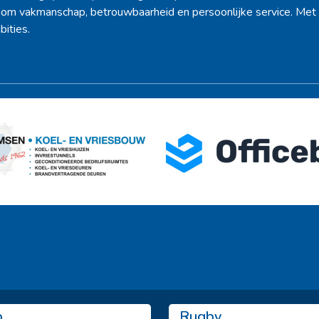
d om vakmanschap, betrouwbaarheid en persoonlijke service. Met 
bities.
Ook sponsor worden? →
b
Rugby