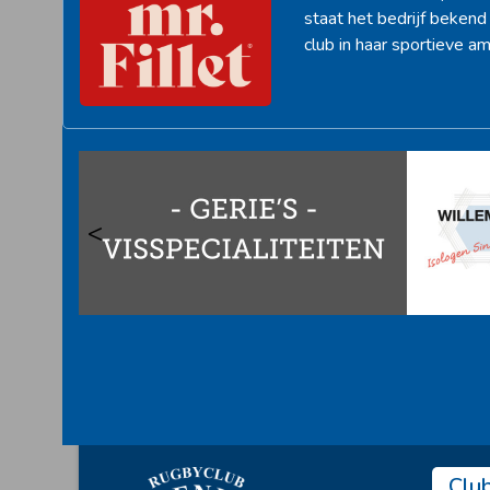
staat het bedrijf beken
club in haar sportieve am
<
Clu