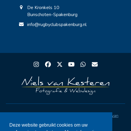
De Kronkels 10
Bunschoten-Spakenburg
info@rugbyclubspakenburg.nl
Instagram
Facebook
Twitter
YouTube
Whatsapp
Email
Copyright® Rugby Club Spakenburg | Ontwerp
Niels van
Kesteren
|
Privacystatement AVG
|
FAQ
Deze website gebruikt cookies om uw