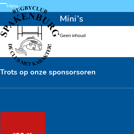
Skip
Menu
Open
Close
to
Mini’s
content
mobile
mobile
menu
menu
Geen inhoud
Trots op onze sponsorsoren
Hoofdsponsor