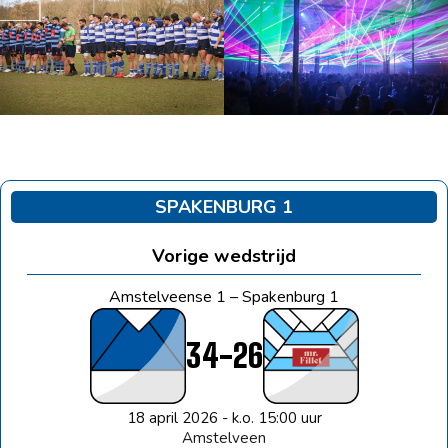
ow
s
ess
ss
ape
SPAKENBURG 1
usel
gation
Vorige wedstrijd
ons
Amstelveense 1 – Spakenburg 1
e
34
-
26
18 april 2026 - k.o. 15:00 uur
Amstelveen