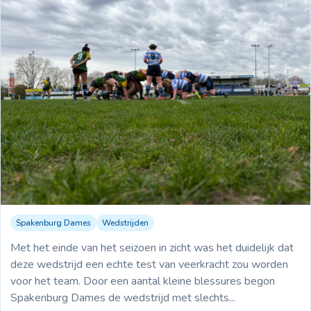
Spakenburg Dames
Wedstrijden
11-04-2026
Spakenburg
Blue Beez
Met het einde van het seizoen in zicht was het duidelijk dat
VS
Dames
deze wedstrijd een echte test van veerkracht zou worden
14-61
voor het team. Door een aantal kleine blessures begon
Spakenburg Dames de wedstrijd met slechts...