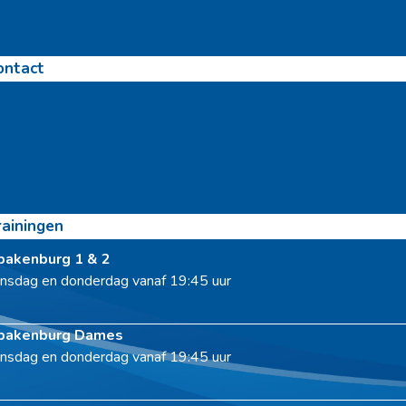
Kalender
ontact
De Kronkels 10
3752 LM Bunschoten
(Sportpark de Vinken)
info@rugbyclubspakenburg.nl
rainingen
pakenburg 1 & 2
nsdag en donderdag vanaf 19:45 uur
pakenburg Dames
nsdag en donderdag vanaf 19:45 uur