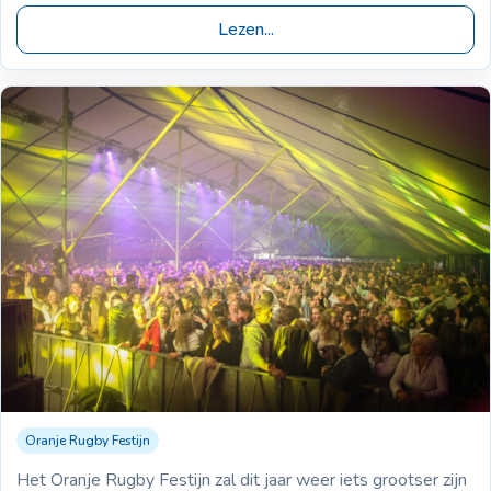
Lezen...
Oranje Rugby Festijn
04-04-2026
Oranje Rugby Festijn blijft ongekend
Het Oranje Rugby Festijn zal dit jaar weer iets grootser zijn