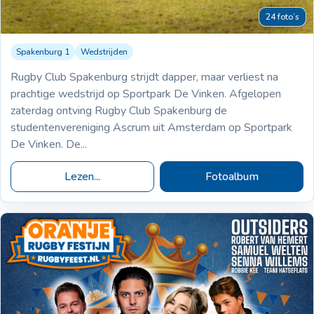
24 foto’s
Spakenburg 1
Wedstrijden
28-03-2026
Spakenburg 1
Ascrum 1
VS
Rugby Club Spakenburg strijdt dapper, maar verliest na
3-15
prachtige wedstrijd op Sportpark De Vinken. Afgelopen
zaterdag ontving Rugby Club Spakenburg de
studentenvereniging Ascrum uit Amsterdam op Sportpark
De Vinken. De...
Lezen...
Fotoalbum