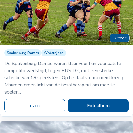
57 foto’s
Spakenburg Dames
Wedstrijden
18-04-2026
Spakenburg
RUS D2
De Spakenburg Dames waren klaar voor hun voorlaatste
VS
Dames
competitiewedstrijd, tegen RUS D2, met een sterke
12-39
selectie van 19 speelsters. Op het laatste moment kreeg
Maureen groen licht van de fysiotherapeut om mee te
spelen...
Lezen...
Fotoalbum