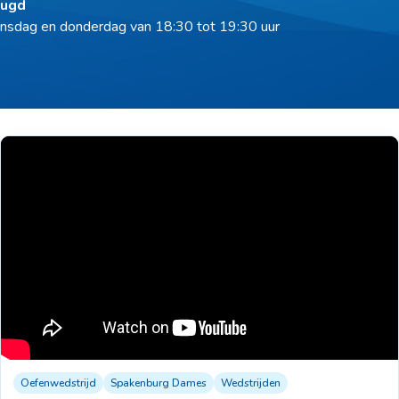
eugd
nsdag en donderdag van 18:30 tot 19:30 uur
Oefenwedstrijd
Spakenburg Dames
Wedstrijden