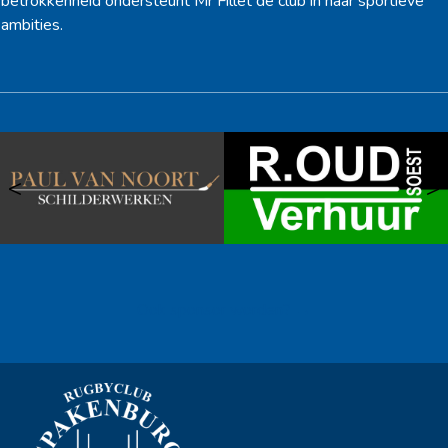
betrokkenheid ondersteunt Mr Fillet de club in haar sportieve
ambities.
<
>
Ook sponsor worden? →