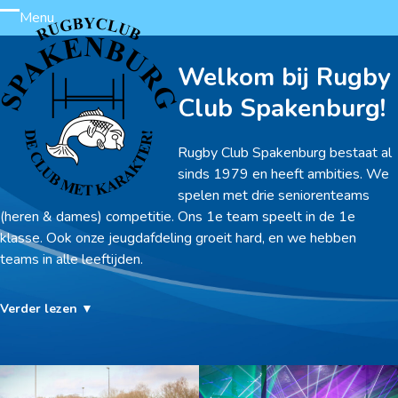
Skip
Menu
Open
Close
to
content
mobile
mobile
Welkom bij Rugby
menu
menu
Club Spakenburg!
Rugby Club Spakenburg bestaat al
sinds 1979 en heeft ambities. We
spelen met drie seniorenteams
(heren & dames) competitie. Ons 1e team speelt in de 1e
klasse. Ook onze jeugdafdeling groeit hard, en we hebben
teams in alle leeftijden.
Verder lezen ▼