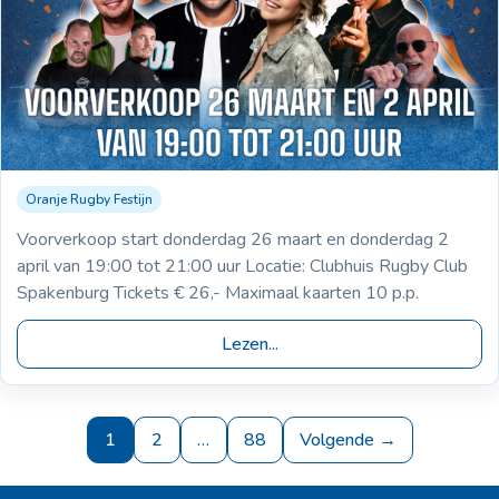
Oranje Rugby Festijn
25-03-2026
Voorverkoop Oranje Rugby Festijn
Voorverkoop start donderdag 26 maart en donderdag 2
april van 19:00 tot 21:00 uur Locatie: Clubhuis Rugby Club
Spakenburg Tickets € 26,- Maximaal kaarten 10 p.p.
Lezen...
1
2
…
88
Volgende →