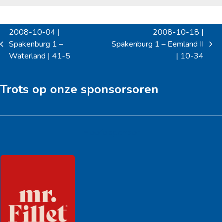
2008-10-04 |
2008-10-18 |
Spakenburg 1 –
Spakenburg 1 – Eemland II
previous
next
Waterland | 41-5
| 10-34
post:
post:
Trots op onze sponsorsoren
Hoofdsponsor