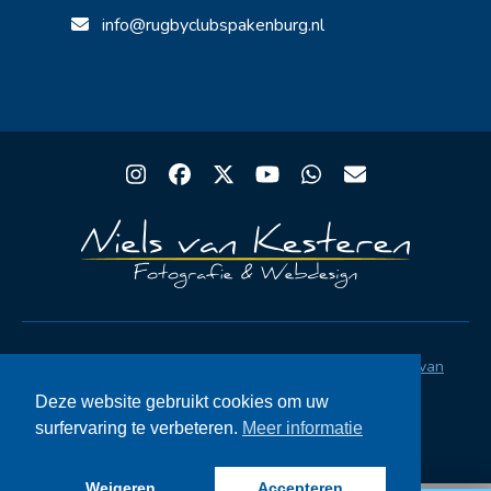
info@rugbyclubspakenburg.nl
Instagram
Facebook
Twitter
YouTube
Whatsapp
Email
Copyright® Rugby Club Spakenburg | Ontwerp
Niels van
Kesteren
|
Privacystatement AVG
|
FAQ
Deze website gebruikt cookies om uw
surfervaring te verbeteren.
Meer informatie
Weigeren
Accepteren