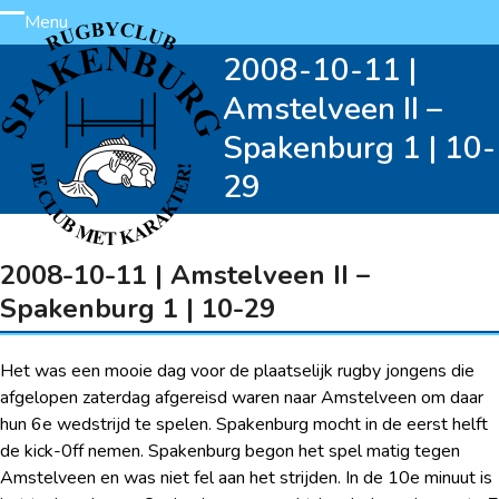
Skip
Menu
Open
Close
to
2008-10-11 |
content
mobile
mobile
Amstelveen II –
menu
menu
Spakenburg 1 | 10-
29
2008-10-11 | Amstelveen II –
Spakenburg 1 | 10-29
Het was een mooie dag voor de plaatselijk rugby jongens die
afgelopen zaterdag afgereisd waren naar Amstelveen om daar
hun 6e wedstrijd te spelen. Spakenburg mocht in de eerst helft
de kick-0ff nemen. Spakenburg begon het spel matig tegen
Amstelveen en was niet fel aan het strijden. In de 10e minuut is