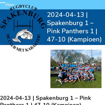
Skip
Menu
Open
Close
to
2024-04-13 |
content
mobile
mobile
Spakenburg 1 –
menu
menu
Pink Panthers 1 |
47-10 (Kampioen)
2024-04-13 | Spakenburg 1 – Pink
Panthers 1 | 47-10 (Kampioen)