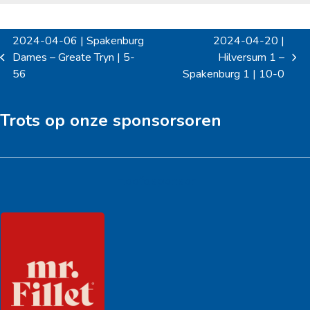
2024-04-06 | Spakenburg
2024-04-20 |
Dames – Greate Tryn | 5-
Hilversum 1 –
previous
next
56
Spakenburg 1 | 10-0
post:
post:
Trots op onze sponsorsoren
Hoofdsponsor