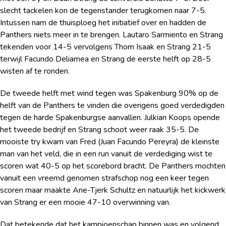
slecht tackelen kon de tegenstander terugkomen naar 7-5.
Intussen nam de thuisploeg het initiatief over en hadden de
Panthers niets meer in te brengen. Lautaro Sarmiento en Strang
tekenden voor 14-5 vervolgens Thom Isaak en Strang 21-5
terwijl Facundo Deliamea en Strang de eerste helft op 28-5
wisten af te ronden.
De tweede helft met wind tegen was Spakenburg 90% op de
helft van de Panthers te vinden die overigens goed verdedigden
tegen de harde Spakenburgse aanvallen. Julkian Koops opende
het tweede bedrijf en Strang schoot weer raak 35-5. De
mooiste try kwam van Fred (Juan Facundo Pereyra) de kleinste
man van het veld, die in een run vanuit de verdediging wist te
scoren wat 40-5 op het scorebord bracht. De Panthers mochten
vanuit een vreemd genomen strafschop nog een keer tegen
scoren maar maakte Arie-Tjerk Schultz en natuurlijk het kickwerk
van Strang er een mooie 47-10 overwinning van.
Dat betekende dat het kampioenschap binnen was en volgend