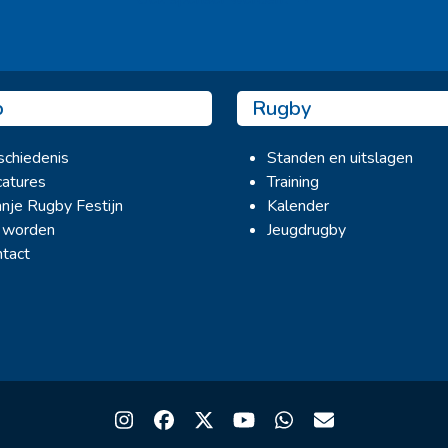
b
Rugby
chiedenis
Standen en uitslagen
atures
Training
nje Rugby Festijn
Kalender
 worden
Jeugdrugby
tact
Instagram
Facebook
Twitter
YouTube
Whatsapp
Email