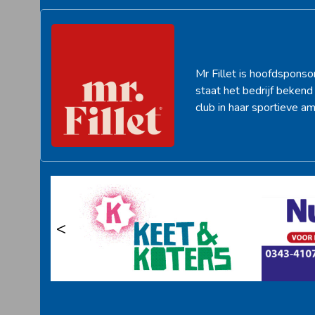
Mr Fillet is hoofdsponso
staat het bedrijf beken
club in haar sportieve am
<