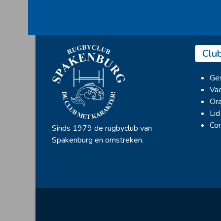
Clu
Ges
Vac
Ora
Lid
Con
Sinds 1979 de rugbyclub van
Spakenburg en omstreken.