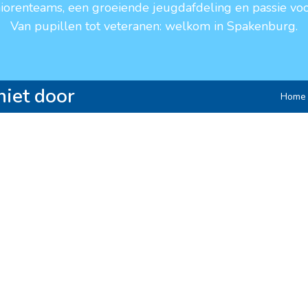
niorenteams, een groeiende jeugdafdeling en passie voo
Van pupillen tot veteranen: welkom in Spakenburg.
niet door
Home