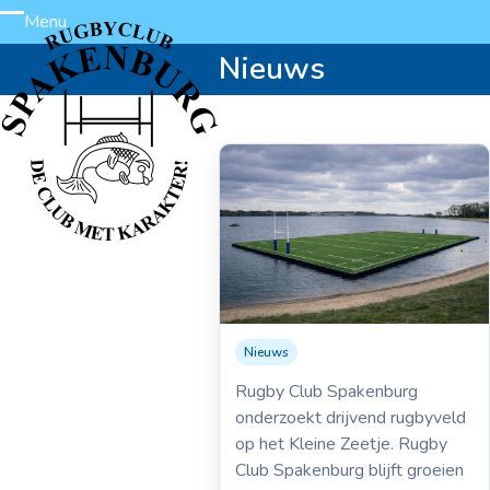
Skip
Menu
Open
Close
to
Nieuws
content
mobile
mobile
menu
menu
Nieuws
01-04-2026
Drijvend rugbyveld
Rugby Club Spakenburg
op het Kleine Zeetje
onderzoekt drijvend rugbyveld
op het Kleine Zeetje. Rugby
Club Spakenburg blijft groeien