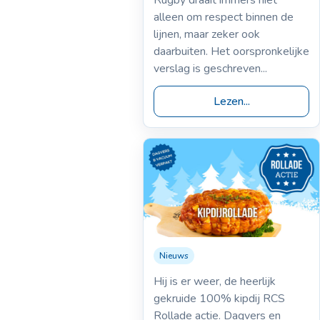
alleen om respect binnen de
lijnen, maar zeker ook
daarbuiten. Het oorspronkelijke
verslag is geschreven...
Lezen...
Nieuws
27-10-2025
Rolladeactie kerst
Hij is er weer, de heerlijk
2025
gekruide 100% kipdij RCS
Rollade actie. Dagvers en