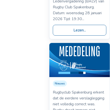
Ledenvergadering (BALV) van
Rugby Club Spakenburg.
Datum: woensdag 28 januari
2026 Tijd: 19:30...
Lezen...
Nieuws
06-11-2025
Mededeling verslag 1
Rugbyclub Spakenburg erkent
nov 2025 | Hilversum
dat de eerdere verslaglegging
1 – Spakenburg 1
niet volledig correct was.
Rugby draait immers niet