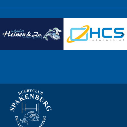
<
>
Ook sponsor worden? →