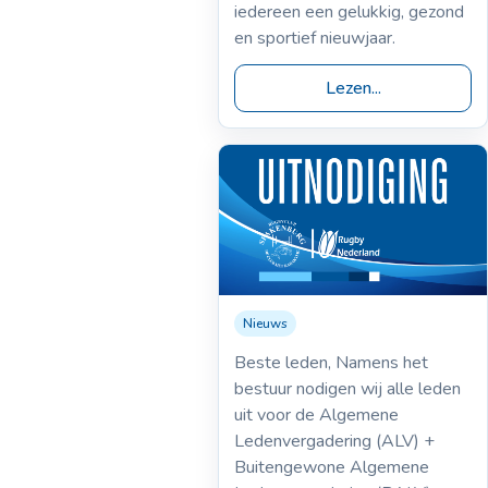
iedereen een gelukkig, gezond
en sportief nieuwjaar.
Lezen...
Nieuws
28-11-2025
Algemene leden
Beste leden, Namens het
vergadering
bestuur nodigen wij alle leden
uit voor de Algemene
Ledenvergadering (ALV) +
Buitengewone Algemene