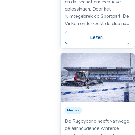
en dat vraagt om creatieve
oplossingen. Door het
ruimtegebrek op Sportpark De
Vinken onderzoekt de club nu...
Lezen...
Nieuws
09-01-2026
Wedstrijden 10
De Rugbybond heeft vanwege
januari afgelast
de aanhoudende winterse