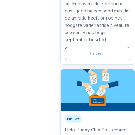
overdekte zittribune
uit. Een overdekte zittribune
past goed bij een sportclub die
de ambitie heeft om op het
hoogste vaderlandse niveau te
acteren. Sinds begin
september beschikt...
Lezen...
Nieuws
01-09-2025
Rabo ClubSupport
Help Rugby Club Spakenburg
2025