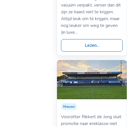
vacuüm verpakt, verser dan dit
zijn ze haast niet te krijgen.
Altijd leuk om te krijgen, maar
nog leuker om weg te geven
(in luxe...
Lezen...
Nieuws
23-09-2025
Rugby Club
Voorzitter Rikkert de Jong sluit
Spakenburg heeft
promotie naar ereklasse niet