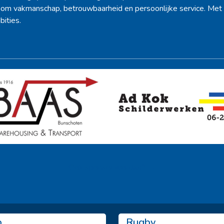
d om vakmanschap, betrouwbaarheid en persoonlijke service. Met 
bities.
Ook sponsor worden? →
b
Rugby