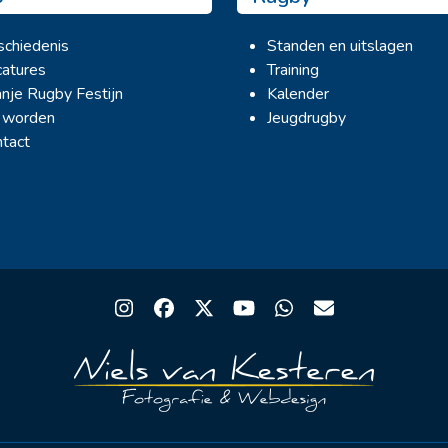
chiedenis
Standen en uitslagen
atures
Training
nje Rugby Festijn
Kalender
 worden
Jeugdrugby
tact
Instagram
Facebook
Twitter
YouTube
Whatsapp
Email