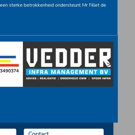
een sterke betrokkenheid ondersteunt Mr Fillet de
>
Contact