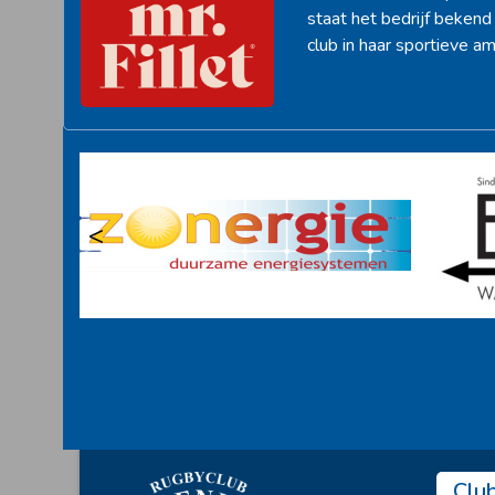
staat het bedrijf beken
club in haar sportieve am
<
Clu