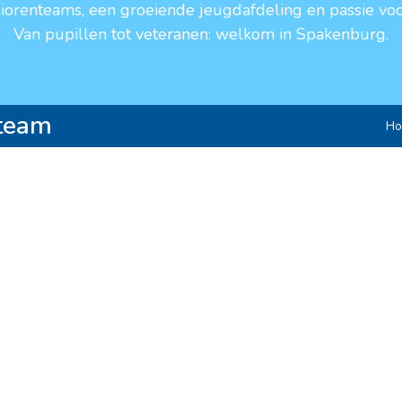
niorenteams, een groeiende jeugdafdeling en passie voo
Van pupillen tot veteranen: welkom in Spakenburg.
 team
H