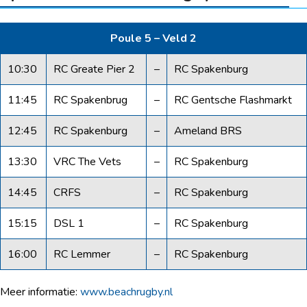
Poule 5 – Veld 2
10:30
RC Greate Pier 2
–
RC Spakenburg
11:45
RC Spakenbrug
–
RC Gentsche Flashmarkt
12:45
RC Spakenburg
–
Ameland BRS
13:30
VRC The Vets
–
RC Spakenburg
14:45
CRFS
–
RC Spakenburg
15:15
DSL 1
–
RC Spakenburg
16:00
RC Lemmer
–
RC Spakenburg
Meer informatie:
www.beachrugby.nl