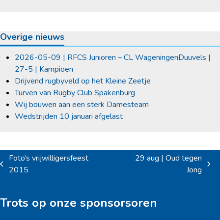
Overige nieuws
2026-05-09 | RFCS Junioren – CL WageningenDuuvels |
27-5 | Kampioen
Drijvend rugbyveld op het Kleine Zeetje
Turven van Rugby Club Spakenburg
Wij bouwen aan een sterk Damesteam
Wedstrijden 10 januari afgelast
Foto’s vrijwilligersfeest
29 aug | Oud tegen
previous
next
2015
Jong
post:
post:
Trots op onze sponsorsoren