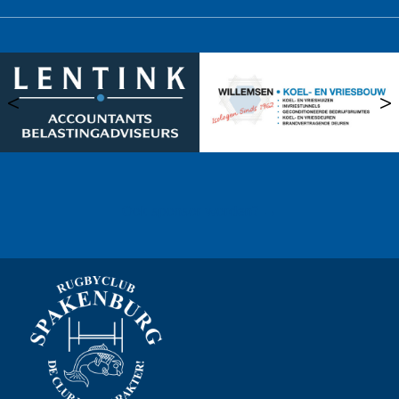
<
>
Ook sponsor worden? →