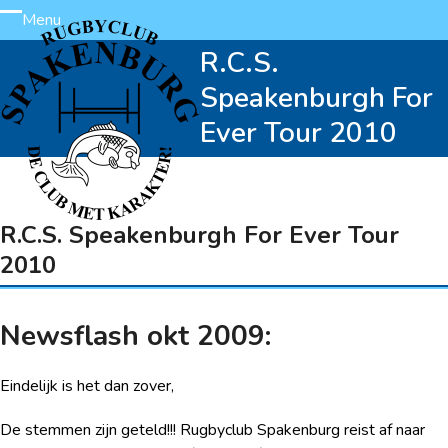
Skip
Menu
Open
Close
to
R.C.S.
content
mobile
mobile
Speakenburgh For
menu
menu
Ever Tour 2010
R.C.S. Speakenburgh For Ever Tour
2010
Newsflash okt 2009:
Eindelijk is het dan zover,
De stemmen zijn geteld!!! Rugbyclub Spakenburg reist af naar