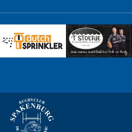
<
>
Ook sponsor worden? →