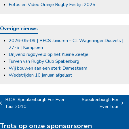
Fotos en Video Oranje Rugby Festijn 2025
Overige nieuws
2026-05-09 | RFCS Junioren – CL WageningenDuuvels |
27-5 | Kampioen
Drijvend rugbyveld op het Kleine Zeetje
Turven van Rugby Club Spakenburg
Wij bouwen aan een sterk Damesteam
Wedstrijden 10 januari afgelast
R.C.S. Speakenburgh For Ever
Speakenburgh For
previous
next
Tour 2010
Ever Tour
post:
post:
Trots op onze sponsorsoren