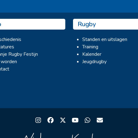
b
Rugby
chiedenis
Standen en uitslagen
atures
Training
nje Rugby Festijn
Kalender
 worden
Jeugdrugby
tact
Instagram
Facebook
Twitter
YouTube
Whatsapp
Email