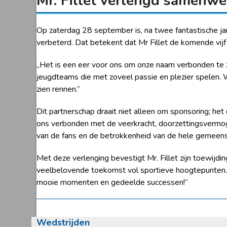
Mr. Fillet verlengd samenwe
Op zaterdag 28 september is, na twee fantastische j
verbeterd. Dat betekent dat Mr Fillet de komende vij
,,Het is een eer voor ons om onze naam verbonden te z
jeugdteams die met zoveel passie en plezier spelen. W
zien rennen.”
Dit partnerschap draait niet alleen om sponsoring; het
ons verbonden met de veerkracht, doorzettingsvermog
van de fans en de betrokkenheid van de hele gemeensch
Met deze verlenging bevestigt Mr. Fillet zijn toewij
veelbelovende toekomst vol sportieve hoogtepunten. 
mooie momenten en gedeelde successen!”
Wedstrijden