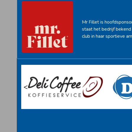
Mr Fillet is hoofdsponso
staat het bedrijf beken
club in haar sportieve am
<