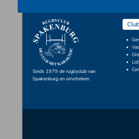
Clu
Ges
Vac
Ora
Lid
Con
Sinds 1979 de rugbyclub van
Spakenburg en omstreken.