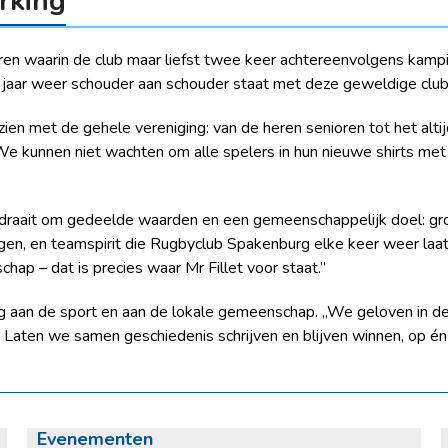
rking
aren waarin de club maar liefst twee keer achtereenvolgens kam
f jaar weer schouder aan schouder staat met deze geweldige club
ien met de gehele vereniging: van de heren senioren tot het alt
e kunnen niet wachten om alle spelers in hun nieuwe shirts met h
 draait om gedeelde waarden en een gemeenschappelijk doel: groei
en, en teamspirit die Rugbyclub Spakenburg elke keer weer laat
ap – dat is precies waar Mr Fillet voor staat.”
ding aan de sport en aan de lokale gemeenschap. ,,We geloven i
Laten we samen geschiedenis schrijven en blijven winnen, op é
Evenementen