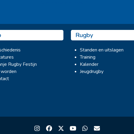
Ook sponsor worden? →
b
Rugby
chiedenis
Standen en uitslagen
atures
Training
nje Rugby Festijn
Kalender
 worden
Jeugdrugby
tact
Instagram
Facebook
Twitter
YouTube
Whatsapp
Email