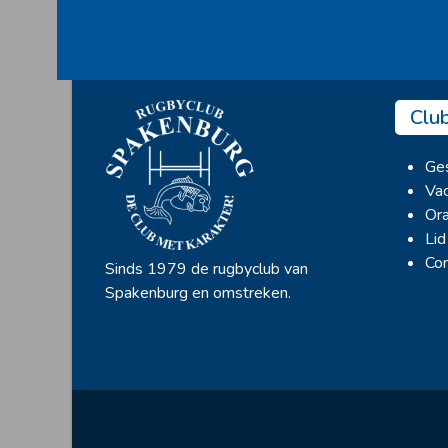
Clu
Ges
Vac
Ora
Lid
Con
Sinds 1979 de rugbyclub van
Spakenburg en omstreken.