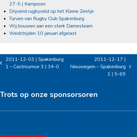
27-5 | Kampioen
Drijvend rugbyveld op het Kleine Zeetje
Turven van Rugby Club Spakenburg
Wij bouwen aan een sterk Damesteam
Wedstrijden 10 januari afgelast
2011-12-03 | Spakenburg
2011-12-17 |
previous
1 – Castricumse 3 | 34-0
Nieuwegein – Spakenburg
next
post:
1 | 5-69
post:
Trots op onze sponsorsoren
Hoofdsponsor