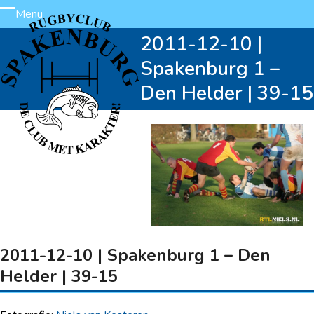
Skip
Menu
Open
Close
to
2011-12-10 |
content
mobile
mobile
Spakenburg 1 –
menu
menu
Den Helder | 39-15
2011-12-10 | Spakenburg 1 – Den
Helder | 39-15