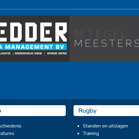
Ook sponsor worden? →
b
Rugby
chiedenis
Standen en uitslagen
atures
Training