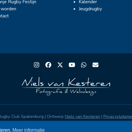
nje Rugby Festijn
Kalender
 worden
Jeugdrugby
tact
Instagram
Facebook
Twitter
YouTube
Whatsapp
Email
Rugby Club Spakenburg | Ontwerp
Niels van Kesteren
|
Privacystatem
teren.
Meer informatie