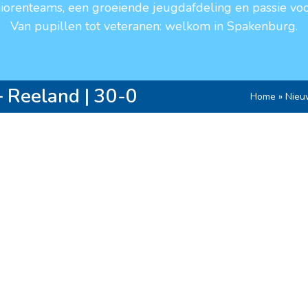
niorenteams, een groeiende jeugdafdeling en passie voo
Van pupillen tot veteranen: welkom in Spakenburg.
 Reeland | 30-0
Home
»
Nieu