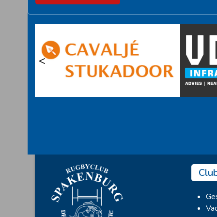
<
Clu
Ges
Vac