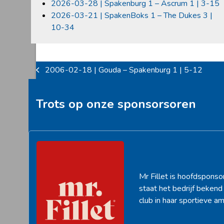
2026-03-28 | Spakenburg 1 – Ascrum 1 | 3-15
2026-03-21 | SpakenBoks 1 – The Dukes 3 |
10-34
2006-02-18 | Gouda – Spakenburg 1 | 5-12
previous
post:
Trots op onze sponsorsoren
Mr Fillet is hoofdsponso
staat het bedrijf beken
club in haar sportieve am