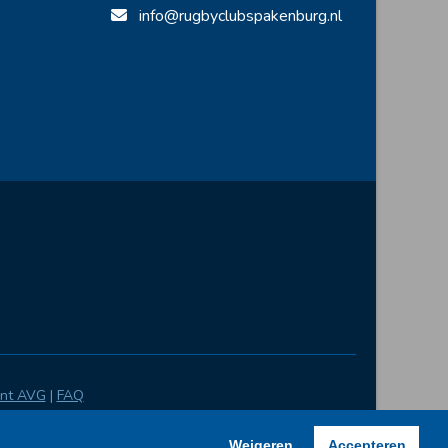
info@rugbyclubspakenburg.nl
ent AVG
|
FAQ
Weigeren
Accepteren