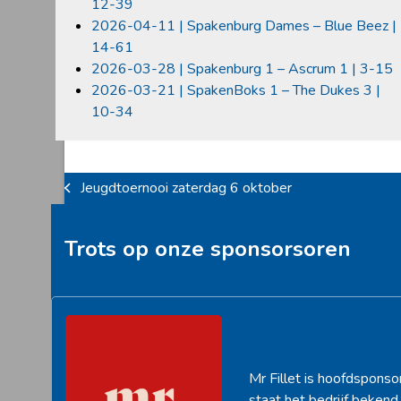
12-39
2026-04-11 | Spakenburg Dames – Blue Beez |
14-61
2026-03-28 | Spakenburg 1 – Ascrum 1 | 3-15
2026-03-21 | SpakenBoks 1 – The Dukes 3 |
10-34
Jeugdtoernooi zaterdag 6 oktober
previous
post:
Trots op onze sponsorsoren
Mr Fillet is hoofdsponso
staat het bedrijf beken