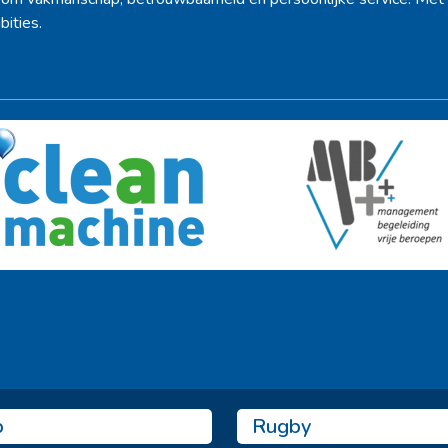
bities.
Ook sponsor worden? →
b
Rugby