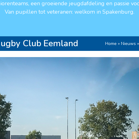
niorenteams, een groeiende jeugdafdeling en passie voo
Van pupillen tot veteranen: welkom in Spakenburg.
Rugby Club Eemland
Home
»
Nieuws