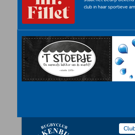
club in haar sportieve am
<
Clu