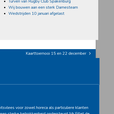
Turven van Rugby Club Spakenburg
Wij bouwen aan een sterk Damesteam
Wedstrijden 10 januari afgelast
Kaarttoernooi 15 en 22 december
next
post:
itsvlees voor zowel horeca als particuliere klanten
een sterke betrokkenheid ondersteunt Mr Fillet de