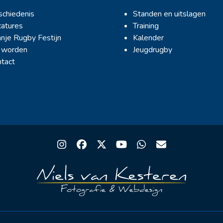
chiedenis
Standen en uitslagen
atures
Training
nje Rugby Festijn
Kalender
 worden
Jeugdrugby
tact
Instagram
Facebook
Twitter
YouTube
Whatsapp
Email