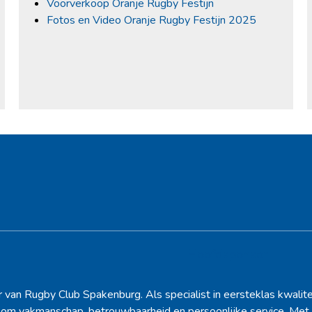
Voorverkoop Oranje Rugby Festijn
Fotos en Video Oranje Rugby Festijn 2025
Hoofdsponsor
r van Rugby Club Spakenburg. Als specialist in eersteklas kwalite
d om vakmanschap, betrouwbaarheid en persoonlijke service. Met 