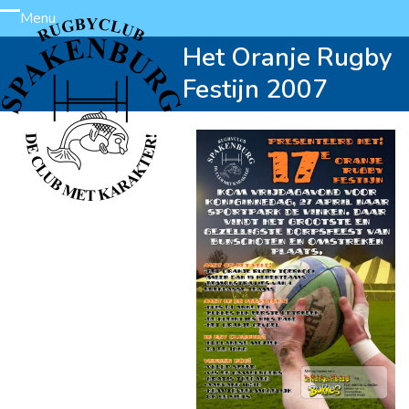
Skip
Menu
Open
Close
to
Het Oranje Rugby
content
mobile
mobile
Festijn 2007
menu
menu