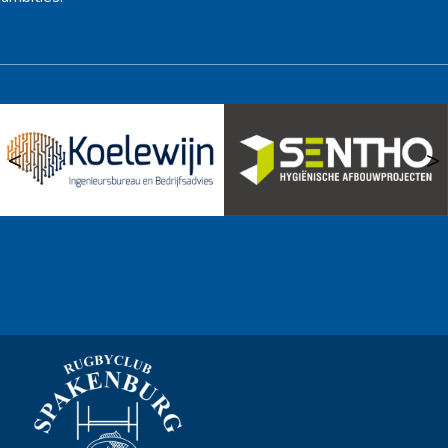
<
>
Ook sponsor worden? →