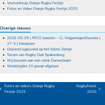
Voorverkoop Oranje Rugby Festijn
Fotos en Video Oranje Rugby Festijn 2025
Overige nieuws
2026-05-09 | RFCS Junioren – CL WageningenDuuvels |
27-5 | Kampioen
Drijvend rugbyveld op het Kleine Zeetje
Turven van Rugby Club Spakenburg
Wij bouwen aan een sterk Damesteam
Wedstrijden 10 januari afgelast
Foto’s en video’s Oranje Rugby
RugbyFeest
previous
next
Festijn 2019
2020
post:
post: