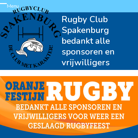
Skip
Menu
Open
Close
to
Rugby Club
content
mobile
mobile
Spakenburg
menu
menu
bedankt alle
sponsoren en
vrijwilligers