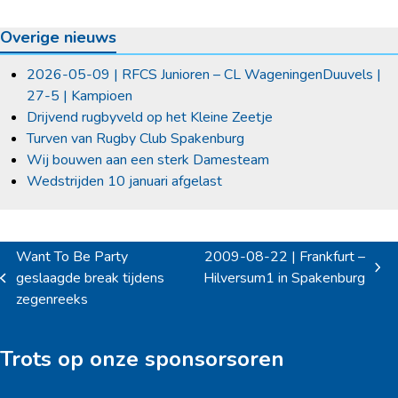
Overige nieuws
2026-05-09 | RFCS Junioren – CL WageningenDuuvels |
27-5 | Kampioen
Drijvend rugbyveld op het Kleine Zeetje
Turven van Rugby Club Spakenburg
Wij bouwen aan een sterk Damesteam
Wedstrijden 10 januari afgelast
Want To Be Party
2009-08-22 | Frankfurt –
next
geslaagde break tijdens
Hilversum1 in Spakenburg
previous
post:
zegenreeks
post:
Trots op onze sponsorsoren