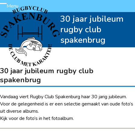
Skip
Menu
Open
Close
to
30 jaar jubileum
content
mobile
mobile
rugby club
menu
menu
spakenbrug
30 jaar jubileum rugby club
spakenbrug
Vandaag viert Rugby Club Spakenburg haar 30 jarig jubileum.
Voor de gelegenheid is er een selectie gemaakt van oude foto’s
uit diverse albums.
Kijk voor de foto’s in het fotoalbum.