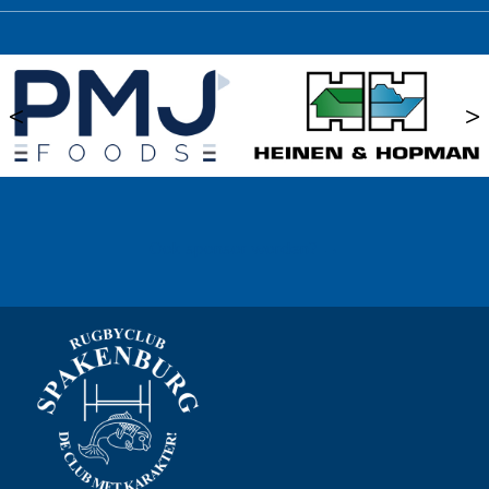
<
>
Ook sponsor worden? →