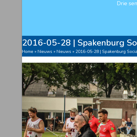
Drie se
2016-05-28 | Spakenburg S
Home
»
Nieuws
»
Nieuws
»
2016-05-28 | Spakenburg Soc