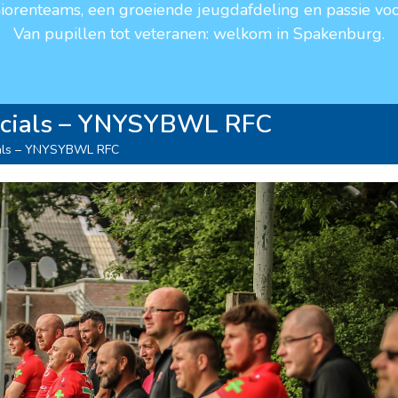
niorenteams, een groeiende jeugdafdeling en passie voo
Van pupillen tot veteranen: welkom in Spakenburg.
ocials – YNYSYBWL RFC
ials – YNYSYBWL RFC