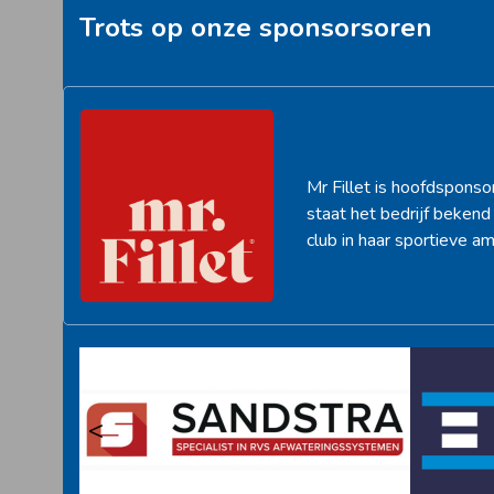
Trots op onze sponsorsoren
Mr Fillet is hoofdsponso
staat het bedrijf beken
club in haar sportieve am
<