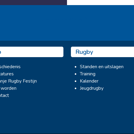
Ook sponsor worden? →
b
Rugby
chiedenis
Standen en uitslagen
atures
Training
nje Rugby Festijn
Kalender
 worden
Jeugdrugby
tact