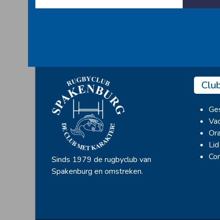
Clu
Ges
Vac
Ora
Lid
Con
Sinds 1979 de rugbyclub van
Spakenburg en omstreken.