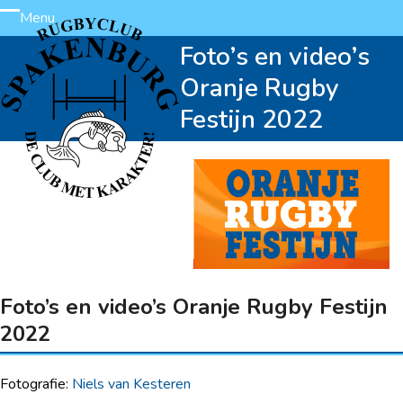
Skip
Menu
Open
Close
to
Foto’s en video’s
content
mobile
mobile
Oranje Rugby
menu
menu
Festijn 2022
Foto’s en video’s Oranje Rugby Festijn
2022
Fotografie:
Niels van Kesteren