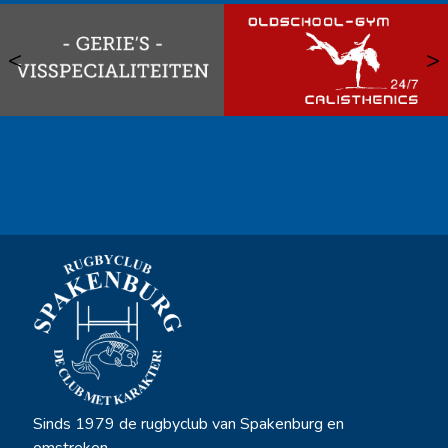
<
>
Ook sponsor worden? →
Sinds 1979 de rugbyclub van Spakenburg en