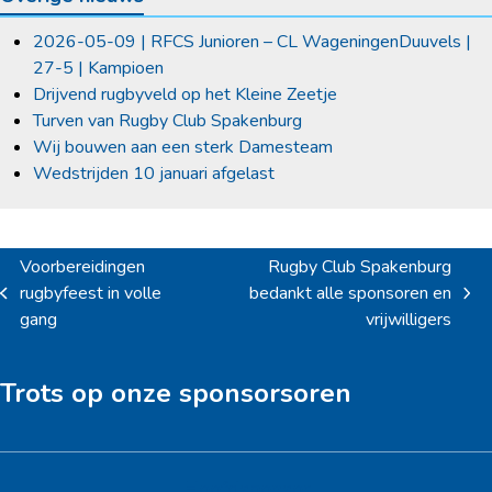
2026-05-09 | RFCS Junioren – CL WageningenDuuvels |
27-5 | Kampioen
Drijvend rugbyveld op het Kleine Zeetje
Turven van Rugby Club Spakenburg
Wij bouwen aan een sterk Damesteam
Wedstrijden 10 januari afgelast
Voorbereidingen
Rugby Club Spakenburg
rugbyfeest in volle
bedankt alle sponsoren en
previous
next
gang
vrijwilligers
post:
post:
Trots op onze sponsorsoren
Hoofdsponsor