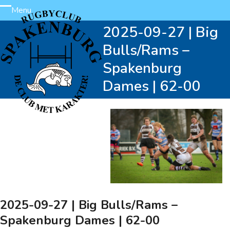
Skip
Menu
Open
Close
to
2025-09-27 | Big
content
mobile
mobile
Bulls/Rams –
menu
menu
Spakenburg
Dames | 62-00
2025-09-27 | Big Bulls/Rams –
Spakenburg Dames | 62-00