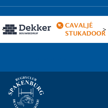
<
>
Ook sponsor worden? →