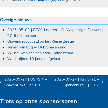
Overige nieuws
2026-05-09 | RFCS Junioren – CL WageningenDuuvels |
27-5 | Kampioen
Drijvend rugbyveld op het Kleine Zeetje
Turven van Rugby Club Spakenburg
Wij bouwen aan een sterk Damesteam
Wedstrijden 10 januari afgelast
2025-09-27 | USRS 4 –
2025-09-27 | Ascrum 1 –
previous
next
SpakenBoks | 27-60
Spakenburg 1 | 59-7
post:
post:
Trots op onze sponsorsoren