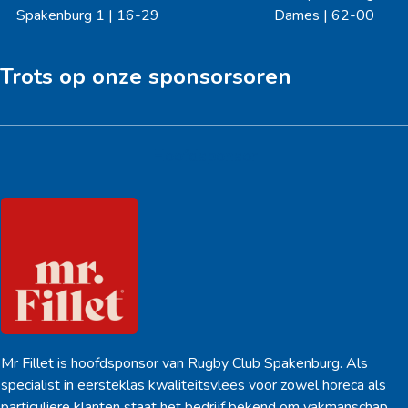
previous
next
Spakenburg 1 | 16-29
Dames | 62-00
post:
post:
Trots op onze sponsorsoren
Hoofdsponsor
Mr Fillet is hoofdsponsor van Rugby Club Spakenburg. Als
specialist in eersteklas kwaliteitsvlees voor zowel horeca als
particuliere klanten staat het bedrijf bekend om vakmanschap,