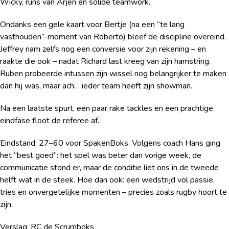
Wicky, runs van Arjen en solide teamwork.
Ondanks een gele kaart voor Bertje (na een “te lang
vasthouden”-moment van Roberto) bleef de discipline overeind.
Jeffrey nam zelfs nog een conversie voor zijn rekening – en
raakte die ook – nadat Richard last kreeg van zijn hamstring.
Ruben probeerde intussen zijn wissel nog belangrijker te maken
dan hij was, maar ach… ieder team heeft zijn showman.
Na een laatste spurt, een paar rake tackles en een prachtige
eindfase floot de referee af.
Eindstand: 27–60 voor SpakenBoks. Volgens coach Hans ging
het “best goed”: het spel was beter dan vorige week, de
communicatie stond er, maar de conditie liet ons in de tweede
helft wat in de steek. Hoe dan ook: een wedstrijd vol passie,
tries en onvergetelijke momenten – precies zoals rugby hoort te
zijn.
Verslag: RC de Scrumboks