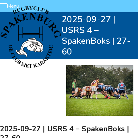
Skip
Menu
Open
Close
to
2025-09-27 |
content
mobile
mobile
USRS 4 –
menu
menu
SpakenBoks | 27-
60
2025-09-27 | USRS 4 – SpakenBoks |
27-60