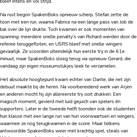
bleef intens en vol strijd.
Na rust begon SpakenBoks opnieuw scherp. Stefan zette de
toon met een run, waarna Fabrice na een lange pass van Job de
bal over de lijn drukte. Toch kwamen er ook momenten van
spanning: meerdere snelle penalty’s van Richard werden door de
referee teruggefloten, en USRS bleef met snelle wingers
gevaarlijk. Ze scoorden uiteindelijk hun eerste try in de 61e
minuut, maar SpakenBoks sloeg terug via opnieuw Gerard, die
vandaag zijn eigen museumstukjes leek te verzamelen.
Het absolute hoogtepunt kwam echter van Dante, die net zijn
debuut maakte bij de heren. Na voorbereidend werk van Arjen
en anderen mocht hij zijn allereerste try ooit drukken. Een
magisch moment, gevierd met luid gejuich van spelers én
supporters. Later in de tweede helft toonden ook de studenten
hun klasse met een lange run van hun voorwaartsen en wingers,
waarmee ze nog terugkwamen in de score. Maar telkens
antwoordde SpakenBoks weer met krachtig spel, steals van