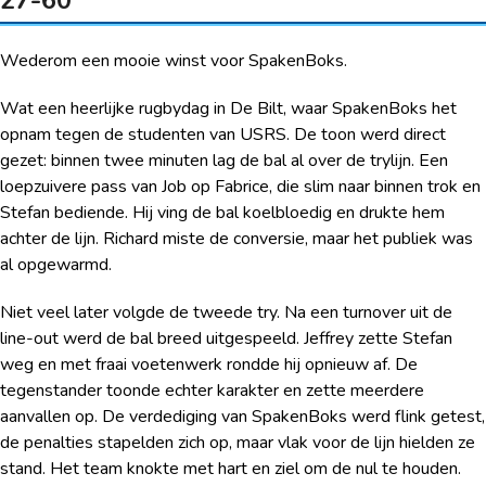
Wederom een mooie winst voor SpakenBoks.
Wat een heerlijke rugbydag in De Bilt, waar SpakenBoks het
opnam tegen de studenten van USRS. De toon werd direct
gezet: binnen twee minuten lag de bal al over de trylijn. Een
loepzuivere pass van Job op Fabrice, die slim naar binnen trok en
Stefan bediende. Hij ving de bal koelbloedig en drukte hem
achter de lijn. Richard miste de conversie, maar het publiek was
al opgewarmd.
Niet veel later volgde de tweede try. Na een turnover uit de
line-out werd de bal breed uitgespeeld. Jeffrey zette Stefan
weg en met fraai voetenwerk rondde hij opnieuw af. De
tegenstander toonde echter karakter en zette meerdere
aanvallen op. De verdediging van SpakenBoks werd flink getest,
de penalties stapelden zich op, maar vlak voor de lijn hielden ze
stand. Het team knokte met hart en ziel om de nul te houden.