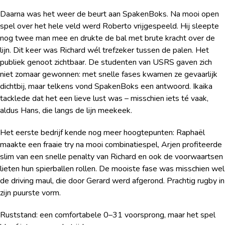
Daarna was het weer de beurt aan SpakenBoks. Na mooi open
spel over het hele veld werd Roberto vrijgespeeld. Hij sleepte
nog twee man mee en drukte de bal met brute kracht over de
lijn. Dit keer was Richard wél trefzeker tussen de palen. Het
publiek genoot zichtbaar. De studenten van USRS gaven zich
niet zomaar gewonnen: met snelle fases kwamen ze gevaarlijk
dichtbij, maar telkens vond SpakenBoks een antwoord. Ikaika
tacklede dat het een lieve lust was – misschien iets té vaak,
aldus Hans, die langs de lijn meekeek.
Het eerste bedrijf kende nog meer hoogtepunten: Raphaël
maakte een fraaie try na mooi combinatiespel, Arjen profiteerde
slim van een snelle penalty van Richard en ook de voorwaartsen
lieten hun spierballen rollen. De mooiste fase was misschien wel
de driving maul, die door Gerard werd afgerond. Prachtig rugby in
zijn puurste vorm.
Ruststand: een comfortabele 0–31 voorsprong, maar het spel